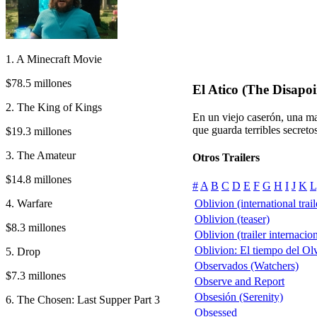
1. A Minecraft Movie
$78.5 millones
El Atico (The Disap
2. The King of Kings
En un viejo caserón, una ma
que guarda terribles secretos
$19.3 millones
3. The Amateur
Otros Trailers
$14.8 millones
#
A
B
C
D
E
F
G
H
I
J
K
L
4. Warfare
Oblivion (international trail
Oblivion (teaser)
$8.3 millones
Oblivion (trailer internacio
Oblivion: El tiempo del Olvi
5. Drop
Observados (Watchers)
$7.3 millones
Observe and Report
Obsesión (Serenity)
6. The Chosen: Last Supper Part 3
Obsessed