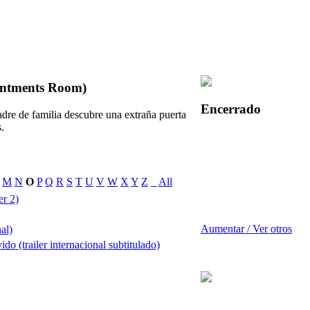
ointments Room)
Encerrado
dre de familia descubre una extraña puerta
.
M
N
O
P
Q
R
S
T
U
V
W
X
Y
Z
_
All
er 2)
Aumentar / Ver otros
nal)
do (trailer internacional subtitulado)