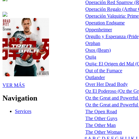
Operación Red Sparrow (Re
Operación Regalo (Arthur 
Operación Valquiria: Prime
Operation Endgame
Oppenheimer
Orgullo y Esperanza (Pride
Orphan
Osos (Bears)
Ouija
Ouija: El Origen del Mal (
Out of the Furnace
Outlander
Over Her Dead Body
VER MÁS
Oz El Poderoso (Oz the Gre
Navigation
Oz the Great and Powerful
Oz the Great and Powerful 
Services
The Open Road
The Other Guys
The Other Man
The Other Woman
#
A
B
C
D
E
F
G
H
I
J
K
L