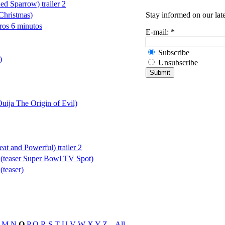
d Sparrow) trailer 2
Stay informed on our lat
Christmas)
ros 6 minutos
E-mail:
*
Subscribe
)
Unsubscribe
Ouija The Origin of Evil)
at and Powerful) trailer 2
 (teaser Super Bowl TV Spot)
(teaser)
M
N
O
P
Q
R
S
T
U
V
W
X
Y
Z
_
All