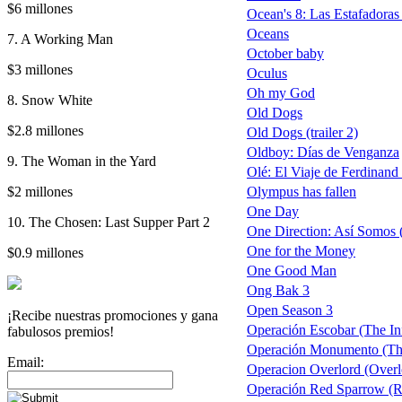
$6 millones
Ocean's 8: Las Estafadoras
Oceans
7. A Working Man
October baby
$3 millones
Oculus
Oh my God
8. Snow White
Old Dogs
$2.8 millones
Old Dogs (trailer 2)
Oldboy: Días de Venganza
9. The Woman in the Yard
Olé: El Viaje de Ferdinand 
$2 millones
Olympus has fallen
One Day
10. The Chosen: Last Supper Part 2
One Direction: Así Somos (O
One for the Money
$0.9 millones
One Good Man
Ong Bak 3
Open Season 3
¡Recibe nuestras promociones y gana
Operación Escobar (The Infi
fabulosos premios!
Operación Monumento (T
Email:
Operacion Overlord (Overl
Operación Red Sparrow (R