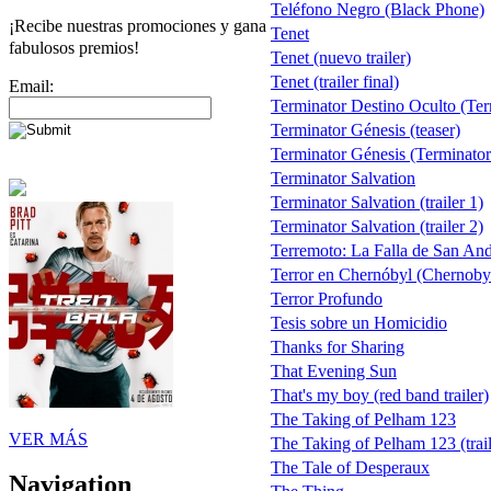
Teléfono Negro (Black Phone)
¡Recibe nuestras promociones y gana
Tenet
fabulosos premios!
Tenet (nuevo trailer)
Tenet (trailer final)
Email:
Terminator Destino Oculto (Ter
Terminator Génesis (teaser)
Terminator Génesis (Terminator 
Terminator Salvation
Terminator Salvation (trailer 1)
Terminator Salvation (trailer 2)
Terremoto: La Falla de San An
Terror en Chernóbyl (Chernobyl
Terror Profundo
Tesis sobre un Homicidio
Thanks for Sharing
That Evening Sun
That's my boy (red band trailer)
The Taking of Pelham 123
VER MÁS
The Taking of Pelham 123 (trail
The Tale of Desperaux
Navigation