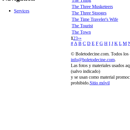
The Thing
The Three Musketeers
Services
The Three Stooges
The Time Traveler's Wife
The Tourist
The Town
1
2
3
›
»
#
A
B
C
D
E
F
G
H
I
J
K
L
M
© Boletodecine.com. Todos los 
info@boletodecine.com
.
Las fotos y materiales usados aq
(salvo indicado)
y se usan como material promoci
prohibido.
Sitio móvil