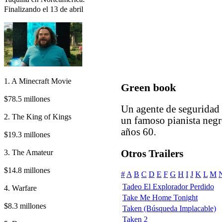
Finalizando el 13 de abril
1. A Minecraft Movie
Green book
$78.5 millones
Un agente de seguridad 
2. The King of Kings
un famoso pianista negro
años 60.
$19.3 millones
3. The Amateur
Otros Trailers
$14.8 millones
#
A
B
C
D
E
F
G
H
I
J
K
L
M
Tadeo El Explorador Perdido
4. Warfare
Take Me Home Tonight
$8.3 millones
Taken (Búsqueda Implacable)
Taken 2