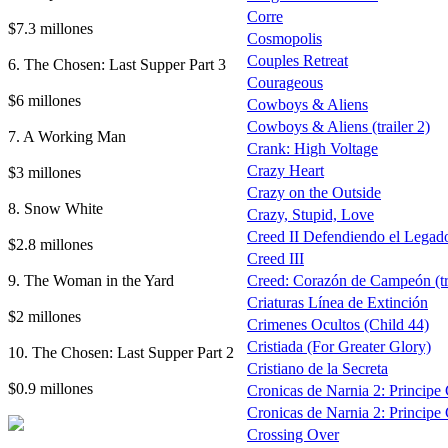
Corre
$7.3 millones
Cosmopolis
Couples Retreat
6. The Chosen: Last Supper Part 3
Courageous
$6 millones
Cowboys & Aliens
Cowboys & Aliens (trailer 2)
7. A Working Man
Crank: High Voltage
Crazy Heart
$3 millones
Crazy on the Outside
8. Snow White
Crazy, Stupid, Love
Creed II Defendiendo el Legado
$2.8 millones
Creed III
9. The Woman in the Yard
Creed: Corazón de Campeón (tra
Criaturas Línea de Extinción
$2 millones
Crimenes Ocultos (Child 44)
Cristiada (For Greater Glory)
10. The Chosen: Last Supper Part 2
Cristiano de la Secreta
$0.9 millones
Cronicas de Narnia 2: Principe C
Cronicas de Narnia 2: Principe 
Crossing Over