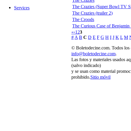
The Crazies
The Crazies (Super Bowl TV S
Services
The Crazies (trailer 2)
The Croods
The Curious Case of Benjamin
«
‹
1
2
3
#
A
B
C
D
E
F
G
H
I
J
K
L
M
© Boletodecine.com. Todos los 
info@boletodecine.com
.
Las fotos y materiales usados aq
(salvo indicado)
y se usan como material promoci
prohibido.
Sitio móvil