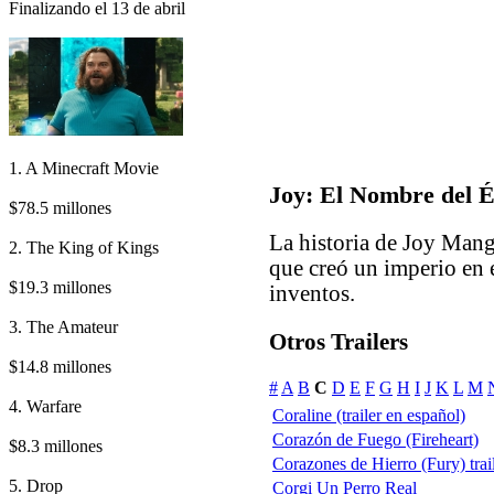
Finalizando el 13 de abril
1. A Minecraft Movie
Joy: El Nombre del É
$78.5 millones
La historia de Joy Man
2. The King of Kings
que creó un imperio en 
$19.3 millones
inventos.
3. The Amateur
Otros Trailers
$14.8 millones
#
A
B
C
D
E
F
G
H
I
J
K
L
M
4. Warfare
Coraline (trailer en español)
Corazón de Fuego (Fireheart)
$8.3 millones
Corazones de Hierro (Fury) trai
5. Drop
Corgi Un Perro Real