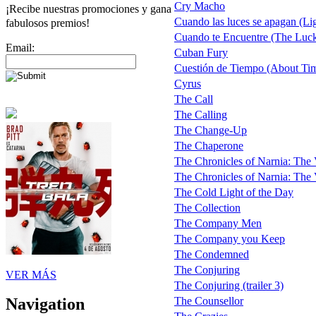
Cry Macho
¡Recibe nuestras promociones y gana
Cuando las luces se apagan (Li
fabulosos premios!
Cuando te Encuentre (The Luc
Email:
Cuban Fury
Cuestión de Tiempo (About Ti
Cyrus
The Call
The Calling
The Change-Up
The Chaperone
The Chronicles of Narnia: The
The Chronicles of Narnia: The 
The Cold Light of the Day
The Collection
The Company Men
The Company you Keep
The Condemned
The Conjuring
VER MÁS
The Conjuring (trailer 3)
The Counsellor
Navigation