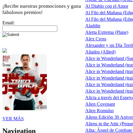
¡Recibe nuestras promociones y gana
Al Diablo con el Amor
fabulosos premios!
Al Filo del Mañana (Edg
Al Filo del Mañana (Edg
Email:
Aladdin
Alerta Extrema (Plane)
Alex Cross
Alexander y un Día Terri
Aliados (Allied)
Alice in Wonderland (Su
Alice in Wonderland (tea
Alice in Wonderland (trai
Alice in Wonderland (trai
Alice in Wonderland (trai
Alice in Wonderland (trai
Alicia a través del Espejo
Alien Covenant
Alien Romulus
Aliens Edición 30 Aniver
VER MÁS
Aliens in the Attic (Pequ
Navigation
Alita: Ángel de Combate 