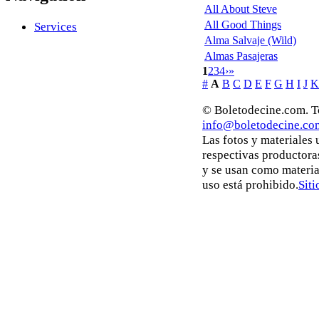
All About Steve
All Good Things
Services
Alma Salvaje (Wild)
Almas Pasajeras
1
2
3
4
›
»
#
A
B
C
D
E
F
G
H
I
J
K
© Boletodecine.com. To
info@boletodecine.co
Las fotos y materiales
respectivas productora
y se usan como materia
uso está prohibido.
Siti