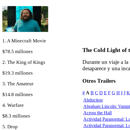
1. A Minecraft Movie
The Cold Light of 
$78.5 millones
Durante un viaje a la
2. The King of Kings
desaparece y una inca
$19.3 millones
Otros Trailers
3. The Amateur
#
A
B
C
D
E
F
G
H
I
J
K
$14.8 millones
Abduction
4. Warfare
Abraham Lincoln: Vampi
Across the Hall
$8.3 millones
Actividad Paranormal: L
Actividad Paranormal: L
5. Drop