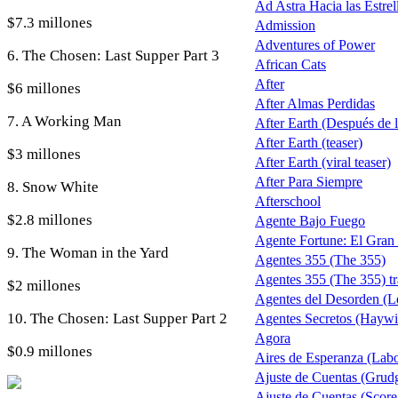
Ad Astra Hacia las Estrel
$7.3 millones
Admission
Adventures of Power
6. The Chosen: Last Supper Part 3
African Cats
After
$6 millones
After Almas Perdidas
7. A Working Man
After Earth (Después de la
After Earth (teaser)
$3 millones
After Earth (viral teaser)
After Para Siempre
8. Snow White
Afterschool
$2.8 millones
Agente Bajo Fuego
Agente Fortune: El Gran
9. The Woman in the Yard
Agentes 355 (The 355)
Agentes 355 (The 355) tra
$2 millones
Agentes del Desorden (Le
10. The Chosen: Last Supper Part 2
Agentes Secretos (Haywi
Agora
$0.9 millones
Aires de Esperanza (Lab
Ajuste de Cuentas (Grud
Ajuste de Cuentas (Score 