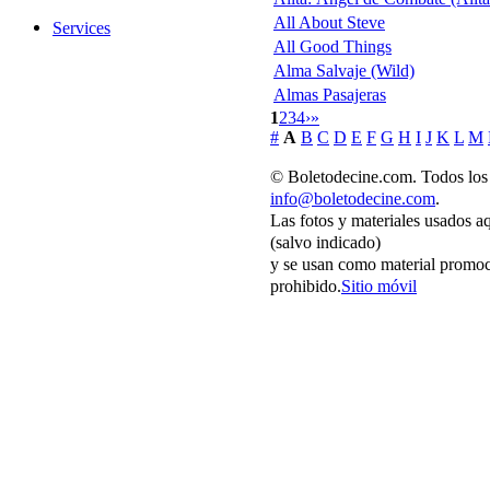
All About Steve
Services
All Good Things
Alma Salvaje (Wild)
Almas Pasajeras
1
2
3
4
›
»
#
A
B
C
D
E
F
G
H
I
J
K
L
M
© Boletodecine.com. Todos los 
info@boletodecine.com
.
Las fotos y materiales usados a
(salvo indicado)
y se usan como material promoc
prohibido.
Sitio móvil