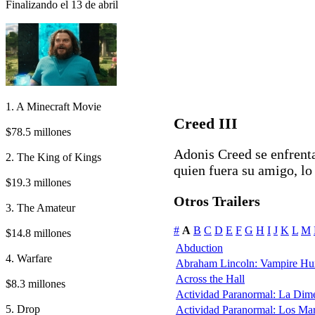
Finalizando el 13 de abril
1. A Minecraft Movie
Creed III
$78.5 millones
Adonis Creed se enfrent
2. The King of Kings
quien fuera su amigo, lo
$19.3 millones
Otros Trailers
3. The Amateur
#
A
B
C
D
E
F
G
H
I
J
K
L
M
$14.8 millones
Abduction
4. Warfare
Abraham Lincoln: Vampire Hu
Across the Hall
$8.3 millones
Actividad Paranormal: La Dim
5. Drop
Actividad Paranormal: Los Ma