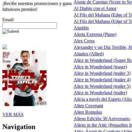
Ajuste de Cuentas (Score to Set
¡Recibe nuestras promociones y gana
Al Diablo con el Amor
fabulosos premios!
Al Filo del Mañana (Edge of 
Email:
Al Filo del Mañana (Edge of 
Aladdin
Alerta Extrema (Plane)
Alex Cross
Alexander y un Día Terrible, H
Aliados (Allied)
Alice in Wonderland (Super B
Alice in Wonderland (teaser)
Alice in Wonderland (trailer 3)
Alice in Wonderland (trailer 4)
Alice in Wonderland (trailer 5)
Alice in Wonderland (trailer)
Alicia a través del Espejo (Alic
Alien Covenant
Alien Romulus
VER MÁS
Aliens Edición 30 Aniversario
Aliens in the Attic (Pequeños I
Navigation
Alita: Ángel de Combate (Alita