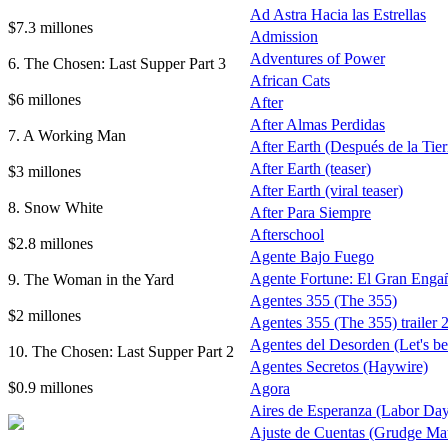
Ad Astra Hacia las Estrellas
$7.3 millones
Admission
Adventures of Power
6. The Chosen: Last Supper Part 3
African Cats
$6 millones
After
After Almas Perdidas
7. A Working Man
After Earth (Después de la Tierr
After Earth (teaser)
$3 millones
After Earth (viral teaser)
8. Snow White
After Para Siempre
Afterschool
$2.8 millones
Agente Bajo Fuego
9. The Woman in the Yard
Agente Fortune: El Gran Enga
Agentes 355 (The 355)
$2 millones
Agentes 355 (The 355) trailer 
Agentes del Desorden (Let's b
10. The Chosen: Last Supper Part 2
Agentes Secretos (Haywire)
$0.9 millones
Agora
Aires de Esperanza (Labor Da
Ajuste de Cuentas (Grudge Ma