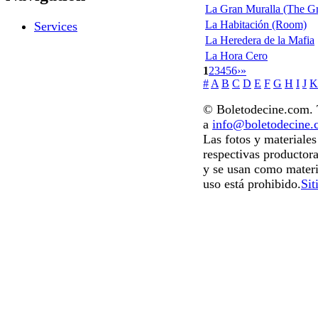
La Gran Muralla (The Gr
La Habitación (Room)
Services
La Heredera de la Mafia
La Hora Cero
1
2
3
4
5
6
›
»
#
A
B
C
D
E
F
G
H
I
J
K
© Boletodecine.com. T
a
info@boletodecine
Las fotos y materiale
respectivas productora
y se usan como materi
uso está prohibido.
Sit