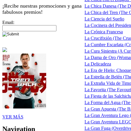
¡Recibe nuestras promociones y gana
La Chica Danesa (The Da
fabulosos premios!
La Chica del Tren (The Gi
La Ciencia del Sueño
Email:
La Cocinera del Presiden
La Crónica Francesa
La Crucifixión (The Cruc
La Cumbre Escarlata (C
La Cura Siniestra (A Cur
La Dama de Oro (Woman
La Delicadeza
La Era de Hielo: Choque
La Estrella de Belén (The
La Extraña Vida de Timo
La Favorita (The Favouri
La Fiesta de las Salchich
La Forma del Agua (The
La Gran Apuesta (The Bi
La Gran Aventura Lego 
VER MÁS
La Gran Aventura LEG
Navigation
La Gran Fuga (Overdriv