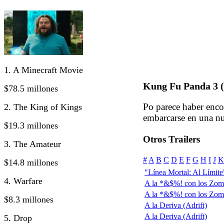
1. A Minecraft Movie
Kung Fu Panda 3 (
$78.5 millones
Po parece haber enco
2. The King of Kings
embarcarse en una n
$19.3 millones
Otros Trailers
3. The Amateur
#
A
B
C
D
E
F
G
H
I
J
K
$14.8 millones
"Línea Mortal: Al Límite" 
4. Warfare
A la *&$%! con los Zom
A la *&$%! con los Zomb
$8.3 millones
A la Deriva (Adrift)
A la Deriva (Adrift)
5. Drop