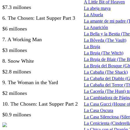
A Little Bit of Heaven
$7.3 millones
La abeja maya
La Abuela
6. The Chosen: Last Supper Part 3
La amante de mi padre 
La Aparición
$6 millones
La Bella y la Bestia (Th
7. A Working Man
La Bóveda (The Vault)
La Bruja
$3 millones
La Bruja (The Witch)
La Bruja de Blair (The B
8. Snow White
La Bruja del Bosque (Gh
$2.8 millones
La Cabaña (The Shack)
La Cabaña del Diablo (G
9. The Woman in the Yard
La Cabaña del Terror (T
La Cacería (The Hunt) tra
$2 millones
La Cambiadora de Págin
10. The Chosen: Last Supper Part 2
La Casa Gucci (House o
La Casa Oscura
$0.9 millones
La Casa Silenciosa (Sile
La Cenicienta (Cinderell
La Chica con el Dragón 