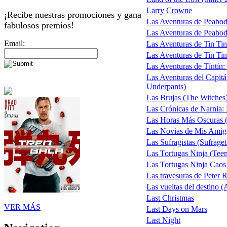
Larry Crowne
¡Recibe nuestras promociones y gana
Las Aventuras de Peabo
fabulosos premios!
Las Aventuras de Peabody
Email:
Las Aventuras de Tin Tin
Las Aventuras de Tin Tin 
Las Aventuras de Tíntín:
Las Aventuras del Capitá
Underpants)
Las Brujas (The Witches)
Las Crónicas de Narnia: 
Las Horas Más Oscuras (
Las Novias de Mis Ami
Las Sufragistas (Sufraget
Las Tortugas Ninja (Teena
Las Tortugas Ninja Caos
Las travesuras de Peter R
Las vueltas del destino 
Last Christmas
VER MÁS
Last Days on Mars
Last Night