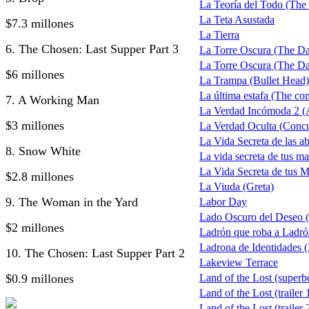
La Teoría del Todo (The
La Teta Asustada
$7.3 millones
La Tierra
6. The Chosen: Last Supper Part 3
La Torre Oscura (The D
La Torre Oscura (The Dar
$6 millones
La Trampa (Bullet Head)
La última estafa (The com
7. A Working Man
La Verdad Incómoda 2 (A
$3 millones
La Verdad Oculta (Concu
La Vida Secreta de las ab
8. Snow White
La vida secreta de tus ma
La Vida Secreta de tus M
$2.8 millones
La Viuda (Greta)
9. The Woman in the Yard
Labor Day
Lado Oscuro del Deseo
$2 millones
Ladrón que roba a Ladr
Ladrona de Identidades (I
10. The Chosen: Last Supper Part 2
Lakeview Terrace
$0.9 millones
Land of the Lost (superb
Land of the Lost (trailer 
Land of the Lost (trailer 