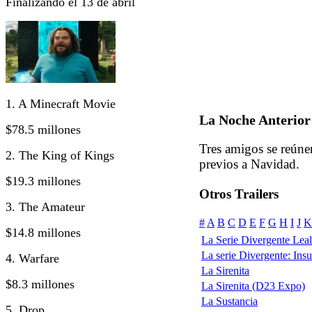
Finalizando el 13 de abril
1. A Minecraft Movie
La Noche Anterior
$78.5 millones
Tres amigos se reúne
2. The King of Kings
previos a Navidad.
$19.3 millones
Otros Trailers
3. The Amateur
#
A
B
C
D
E
F
G
H
I
J
K
$14.8 millones
La Serie Divergente Leal 
La serie Divergente: Insur
4. Warfare
La Sirenita
$8.3 millones
La Sirenita (D23 Expo)
La Sustancia
5. Drop