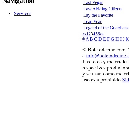
Navigation
Last Vegas
Law Abiding Citizen
Services
Lay the Favorite
Leap Year
Legend of the Guardians
«
‹
1
2
3
4
5
6
›
»
#
A
B
C
D
E
F
G
H
I
J
K
© Boletodecine.com. T
a
info@boletodecine
Las fotos y materiale
respectivas productora
y se usan como materi
uso está prohibido.
Sit