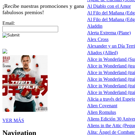
¡Recibe nuestras promociones y gana
Al Diablo con el Amor
fabulosos premios!
Al Filo del Mañana (Ed
Al Filo del Mañana (Ed
Email:
Aladdin
Alerta Extrema (Plane)
Alex Cross
Alexander y un Día Terri
Aliados (Allied)
Alice in Wonderland (S
Alice in Wonderland (tea
Alice in Wonderland (trai
Alice in Wonderland (trai
Alice in Wonderland (trai
Alice in Wonderland (trai
Alicia a través del Espej
Alien Covenant
Alien Romulus
Aliens Edición 30 Aniver
VER MÁS
Aliens in the Attic (Pequ
Navigation
Alita: Ángel de Combate 