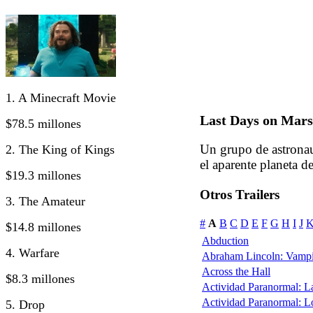
1. A Minecraft Movie
Last Days on Mars
$78.5 millones
Un grupo de astronau
2. The King of Kings
el aparente planeta d
$19.3 millones
Otros Trailers
3. The Amateur
#
A
B
C
D
E
F
G
H
I
J
$14.8 millones
Abduction
4. Warfare
Abraham Lincoln: Vampi
Across the Hall
$8.3 millones
Actividad Paranormal: 
Actividad Paranormal: 
5. Drop