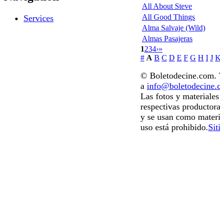
All About Steve
All Good Things
Services
Alma Salvaje (Wild)
Almas Pasajeras
1
2
3
4
›
»
#
A
B
C
D
E
F
G
H
I
J
© Boletodecine.com. T
a
info@boletodecine
Las fotos y materiale
respectivas productora
y se usan como materi
uso está prohibido.
Sit