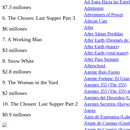
Ad Astra Hacia las Estrel
$7.3 millones
Admission
Adventures of Power
6. The Chosen: Last Supper Part 3
African Cats
After
$6 millones
After Almas Perdidas
7. A Working Man
After Earth (Después de la
After Earth (teaser)
$3 millones
After Earth (viral teaser)
After Para Siempre
8. Snow White
Afterschool
$2.8 millones
Agente Bajo Fuego
Agente Fortune: El Gra
9. The Woman in the Yard
Agentes 355 (The 355)
Agentes 355 (The 355) tr
$2 millones
Agentes del Desorden (L
10. The Chosen: Last Supper Part 2
Agentes Secretos (Haywi
Agora
$0.9 millones
Aires de Esperanza (Lab
Ajuste de Cuentas (Grud
Ajuste de Cuentas (Score 