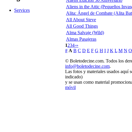
Aliens Edición 30 Aniversario
Aliens in the Attic (Pequeños Invas
Services
Alita: Ángel de Combate (Alita Bat
All About Steve
All Good Things
Alma Salvaje (Wild)
Almas Pasajeras
1
2
3
4
›
»
#
A
B
C
D
E
F
G
H
I
J
K
L
M
N
O
© Boletodecine.com. Todos los dere
info@boletodecine.com
.
Las fotos y materiales usados aquí 
indicado)
y se usan como material promocional
móvil