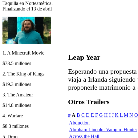
Taquilla en Norteamérica.
Finalizando el 13 de abril
1. A Minecraft Movie
Leap Year
$78.5 millones
Esperando una propuesta 
2. The King of Kings
viaja a Irlanda siguiendo 
$19.3 millones
proponerle matrimonio a 
3. The Amateur
Otros Trailers
$14.8 millones
#
A
B
C
D
E
F
G
H
I
J
K
L
M
N
O
4. Warfare
Abduction
$8.3 millones
Abraham Lincoln: Vampire Hunter
Across the Hall
5. Drop