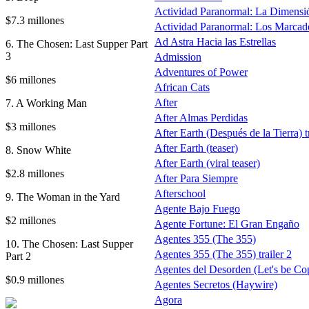
Actividad Paranormal: La Dimensi
$7.3 millones
Actividad Paranormal: Los Marcad
Ad Astra Hacia las Estrellas
6. The Chosen: Last Supper Part
3
Admission
Adventures of Power
$6 millones
African Cats
After
7. A Working Man
After Almas Perdidas
$3 millones
After Earth (Después de la Tierra) tr
After Earth (teaser)
8. Snow White
After Earth (viral teaser)
$2.8 millones
After Para Siempre
Afterschool
9. The Woman in the Yard
Agente Bajo Fuego
$2 millones
Agente Fortune: El Gran Engaño
Agentes 355 (The 355)
10. The Chosen: Last Supper
Agentes 355 (The 355) trailer 2
Part 2
Agentes del Desorden (Let's be Co
$0.9 millones
Agentes Secretos (Haywire)
Agora