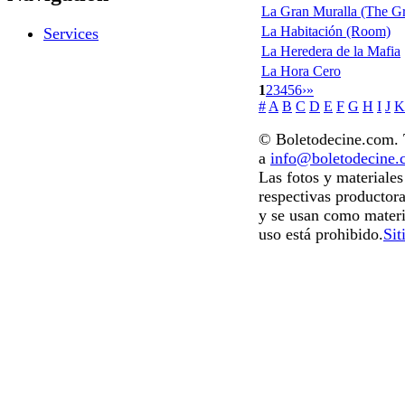
La Gran Muralla (The Gr
La Habitación (Room)
Services
La Heredera de la Mafia
La Hora Cero
1
2
3
4
5
6
›
»
#
A
B
C
D
E
F
G
H
I
J
K
© Boletodecine.com. T
a
info@boletodecine
Las fotos y materiale
respectivas productora
y se usan como materi
uso está prohibido.
Sit