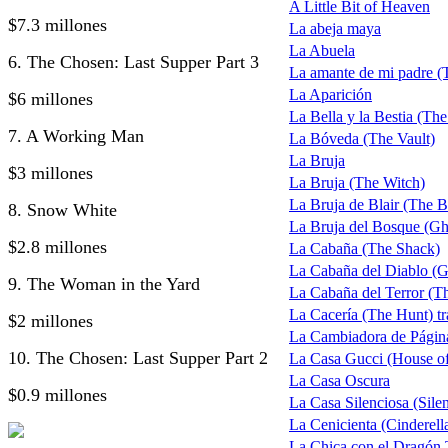
A Little Bit of Heaven
$7.3 millones
La abeja maya
La Abuela
6. The Chosen: Last Supper Part 3
La amante de mi padre 
La Aparición
$6 millones
La Bella y la Bestia (Th
7. A Working Man
La Bóveda (The Vault)
La Bruja
$3 millones
La Bruja (The Witch)
La Bruja de Blair (The B
8. Snow White
La Bruja del Bosque (Gh
$2.8 millones
La Cabaña (The Shack)
La Cabaña del Diablo (G
9. The Woman in the Yard
La Cabaña del Terror (T
La Cacería (The Hunt) tra
$2 millones
La Cambiadora de Págin
10. The Chosen: Last Supper Part 2
La Casa Gucci (House o
La Casa Oscura
$0.9 millones
La Casa Silenciosa (Sile
La Cenicienta (Cinderell
La Chica con el Dragón 