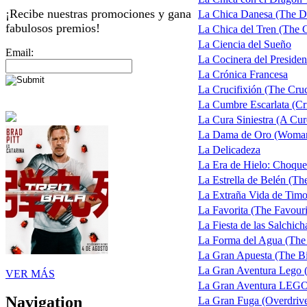
¡Recibe nuestras promociones y gana
La Chica Danesa (The Da
fabulosos premios!
La Chica del Tren (The Gi
La Ciencia del Sueño
Email:
La Cocinera del Presiden
La Crónica Francesa
La Crucifixión (The Cruc
La Cumbre Escarlata (C
La Cura Siniestra (A Cur
La Dama de Oro (Woman
La Delicadeza
La Era de Hielo: Choque
La Estrella de Belén (The
La Extraña Vida de Timo
La Favorita (The Favouri
La Fiesta de las Salchich
La Forma del Agua (The
La Gran Apuesta (The Bi
La Gran Aventura Lego 
VER MÁS
La Gran Aventura LEG
Navigation
La Gran Fuga (Overdriv