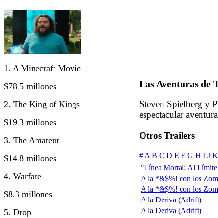
1. A Minecraft Movie
Las Aventuras de 
$78.5 millones
Steven Spielberg y Pe
2. The King of Kings
espectacular aventur
$19.3 millones
Otros Trailers
3. The Amateur
#
A
B
C
D
E
F
G
H
I
J
K
$14.8 millones
"Línea Mortal: Al Límite" 
4. Warfare
A la *&$%! con los Zom
A la *&$%! con los Zomb
$8.3 millones
A la Deriva (Adrift)
A la Deriva (Adrift)
5. Drop