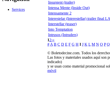
Insurgent (trailer)
Intensa Mente (Inside Out)
Services
Intensamente 2
Interestelar (Interestellar) trailer final L
Interstellar (teaser)
Into Temptation
Intrusos (Intruders)
1
2
›
»
#
A
B
C
D
E
F
G
H
I
J
K
L
M
N
O
P
Q
© Boletodecine.com. Todos los derechos
Las fotos y materiales usados aquí son p
indicado)
y se usan como material promocional sol
móvil