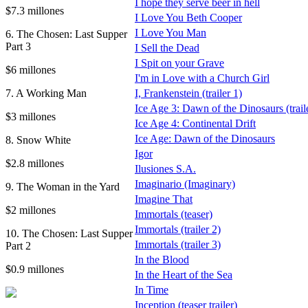
I hope they serve beer in hell
$7.3 millones
I Love You Beth Cooper
I Love You Man
6. The Chosen: Last Supper
Part 3
I Sell the Dead
I Spit on your Grave
$6 millones
I'm in Love with a Church Girl
7. A Working Man
I, Frankenstein (trailer 1)
Ice Age 3: Dawn of the Dinosaurs (trail
$3 millones
Ice Age 4: Continental Drift
Ice Age: Dawn of the Dinosaurs
8. Snow White
Igor
$2.8 millones
Ilusiones S.A.
Imaginario (Imaginary)
9. The Woman in the Yard
Imagine That
$2 millones
Immortals (teaser)
Immortals (trailer 2)
10. The Chosen: Last Supper
Immortals (trailer 3)
Part 2
In the Blood
$0.9 millones
In the Heart of the Sea
In Time
Inception (teaser trailer)