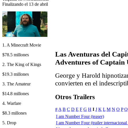
Finalizando el 13 de abril
1. A Minecraft Movie
Las Aventuras del Capi
$78.5 millones
Adventures of Captain
2. The King of Kings
$19.3 millones
George y Harold hipnotizan
convierten en el indescripti
3. The Amateur
$14.8 millones
Otros Trailers
4. Warfare
#
A
B
C
D
E
F
G
H
I
J
K
L
M
N
O
P
Q
$8.3 millones
I am Number Four (teaser)
5. Drop
I am Number Four (trailer internacional 