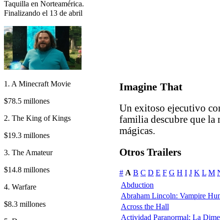
Taquilla en Norteamérica.
Finalizando el 13 de abril
1. A Minecraft Movie
Imagine That
$78.5 millones
Un exitoso ejecutivo co
2. The King of Kings
familia descubre que la 
mágicas.
$19.3 millones
Otros Trailers
3. The Amateur
$14.8 millones
#
A
B
C
D
E
F
G
H
I
J
K
L
M
Abduction
4. Warfare
Abraham Lincoln: Vampire Hun
$8.3 millones
Across the Hall
Actividad Paranormal: La Dim