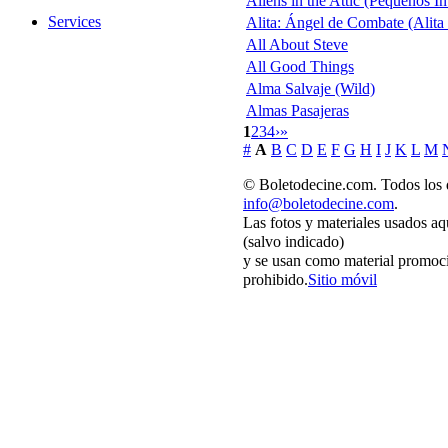
Aliens in the Attic (Pequeños I
Services
Alita: Ángel de Combate (Alita 
All About Steve
All Good Things
Alma Salvaje (Wild)
Almas Pasajeras
1
2
3
4
›
»
#
A
B
C
D
E
F
G
H
I
J
K
L
M
© Boletodecine.com. Todos los 
info@boletodecine.com
.
Las fotos y materiales usados aq
(salvo indicado)
y se usan como material promoci
prohibido.
Sitio móvil