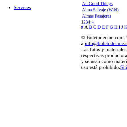
All Good Things
Services
Alma Salvaje (Wild)
Almas Pasajeras
1
2
3
4
›
»
#
A
B
C
D
E
F
G
H
I
J
© Boletodecine.com. T
a
info@boletodecine
Las fotos y materiale
respectivas productora
y se usan como materi
uso está prohibido.
Sit