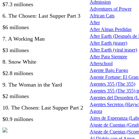
Admission
$7.3 millones
Adventures of Power
6. The Chosen: Last Supper Part 3
African Cats
After
$6 millones
After Almas Perdidas
After Earth (Después de la
7. A Working Man
After Earth (teaser)
$3 millones
After Earth (viral teaser)
After Para Siempre
8. Snow White
Afterschool
Agente Bajo Fuego
$2.8 millones
Agente Fortune: El Gra
Agentes 355 (The 355)
9. The Woman in the Yard
Agentes 355 (The 355) tr
$2 millones
Agentes del Desorden (L
Agentes Secretos (Haywi
10. The Chosen: Last Supper Part 2
Agora
Aires de Esperanza (Lab
$0.9 millones
Ajuste de Cuentas (Grud
Ajuste de Cuentas (Score 
Al Diablo con el Amor