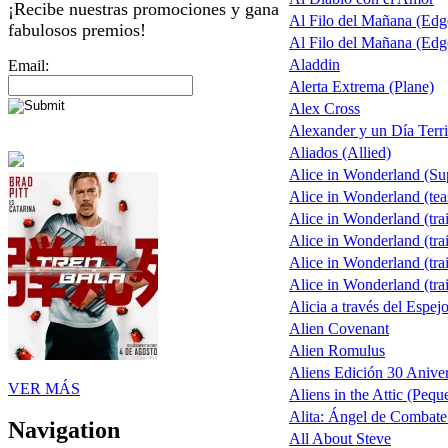
¡Recibe nuestras promociones y gana
Al Filo del Mañana (Ed
fabulosos premios!
Al Filo del Mañana (Ed
Aladdin
Email:
Alerta Extrema (Plane)
Alex Cross
Alexander y un Día Terri
Aliados (Allied)
Alice in Wonderland (S
Alice in Wonderland (tea
Alice in Wonderland (trai
Alice in Wonderland (trai
Alice in Wonderland (trai
Alice in Wonderland (trai
Alicia a través del Espej
Alien Covenant
Alien Romulus
Aliens Edición 30 Aniver
VER MÁS
Aliens in the Attic (Pequ
Alita: Ángel de Combate 
Navigation
All About Steve