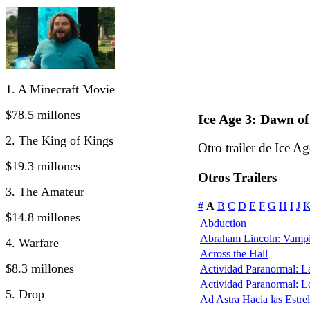
1. A Minecraft Movie
$78.5 millones
Ice Age 3: Dawn of 
2. The King of Kings
Otro trailer de Ice Ag
$19.3 millones
Otros Trailers
3. The Amateur
#
A
B
C
D
E
F
G
H
I
J
$14.8 millones
Abduction
Abraham Lincoln: Vampi
4. Warfare
Across the Hall
$8.3 millones
Actividad Paranormal: 
Actividad Paranormal: 
5. Drop
Ad Astra Hacia las Estrel