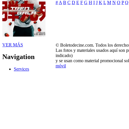
#
A
B
C
D
E
F
G
H
I
J
K
L
M
N
O
P
Q
VER MÁS
© Boletodecine.com. Todos los derechos
Las fotos y materiales usados aquí son p
indicado)
Navigation
y se usan como material promocional sol
móvil
Services