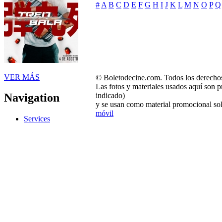
#
A
B
C
D
E
F
G
H
I
J
K
L
M
N
O
P
Q
VER MÁS
© Boletodecine.com. Todos los derechos
Las fotos y materiales usados aquí son p
indicado)
Navigation
y se usan como material promocional sol
móvil
Services