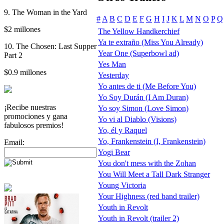
9. The Woman in the Yard
#
A
B
C
D
E
F
G
H
I
J
K
L
M
N
O
P
Q
$2 millones
The Yellow Handkerchief
Ya te extraño (Miss You Already)
10. The Chosen: Last Supper
Year One (Superbowl ad)
Part 2
Yes Man
$0.9 millones
Yesterday
Yo antes de ti (Me Before You)
Yo Soy Durán (I Am Duran)
¡Recibe nuestras
Yo soy Simon (Love Simon)
promociones y gana
Yo vi al Diablo (Visions)
fabulosos premios!
Yo, él y Raquel
Yo, Frankenstein (I, Frankenstein)
Email:
Yogi Bear
You don't mess with the Zohan
You Will Meet a Tall Dark Stranger
Young Victoria
Your Highness (red band trailer)
Youth in Revolt
Youth in Revolt (trailer 2)