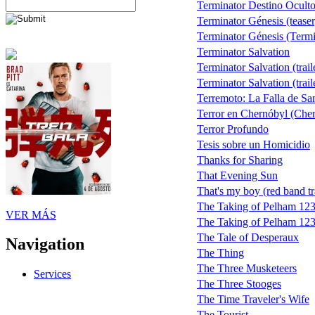
Terminator Destino Oculto
Terminator Génesis (teaser
Terminator Génesis (Termin
Terminator Salvation
Terminator Salvation (trail
Terminator Salvation (trail
Terremoto: La Falla de Sa
Terror en Chernóbyl (Cher
Terror Profundo
Tesis sobre un Homicidio
Thanks for Sharing
That Evening Sun
That's my boy (red band tra
The Taking of Pelham 12
VER MÁS
The Taking of Pelham 123 (
The Tale of Desperaux
Navigation
The Thing
The Three Musketeers
Services
The Three Stooges
The Time Traveler's Wife
The Tourist