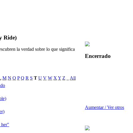
y Ride)
scubren la verdad sobre lo que significa
Encerrado
L
M
N
O
P
Q
R
S
T
U
V
W
X
Y
Z
_
All
ido
le)
Aumentar / Ver otros
er)
 her"