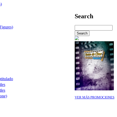
s)
Search
Figures)
btitulado
les
les
one)
VER MÁS PROMOCIONES