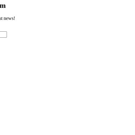
om
st news!