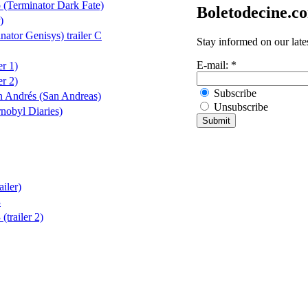
 (Terminator Dark Fate)
Boletodecine.c
)
ator Genisys) trailer C
Stay informed on our late
E-mail:
*
er 1)
er 2)
Subscribe
n Andrés (San Andreas)
Unsubscribe
nobyl Diaries)
iler)
3
trailer 2)