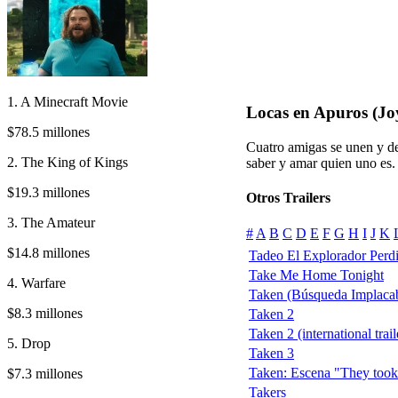
1. A Minecraft Movie
Locas en Apuros (Jo
$78.5 millones
Cuatro amigas se unen y de
2. The King of Kings
saber y amar quien uno es.
$19.3 millones
Otros Trailers
3. The Amateur
#
A
B
C
D
E
F
G
H
I
J
K
$14.8 millones
Tadeo El Explorador Perd
Take Me Home Tonight
4. Warfare
Taken (Búsqueda Implacab
$8.3 millones
Taken 2
Taken 2 (international trail
5. Drop
Taken 3
Taken: Escena "They took
$7.3 millones
Takers