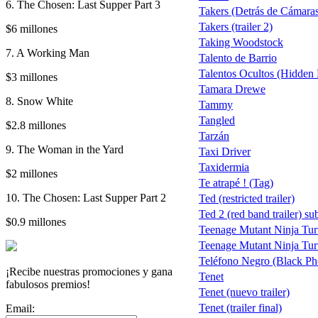
6. The Chosen: Last Supper Part 3
Takers (Detrás de Cámara
Takers (trailer 2)
$6 millones
Taking Woodstock
7. A Working Man
Talento de Barrio
Talentos Ocultos (Hidden 
$3 millones
Tamara Drewe
8. Snow White
Tammy
Tangled
$2.8 millones
Tarzán
9. The Woman in the Yard
Taxi Driver
Taxidermia
$2 millones
Te atrapé ! (Tag)
10. The Chosen: Last Supper Part 2
Ted (restricted trailer)
Ted 2 (red band trailer) su
$0.9 millones
Teenage Mutant Ninja Turt
Teenage Mutant Ninja Turt
Teléfono Negro (Black Ph
¡Recibe nuestras promociones y gana
Tenet
fabulosos premios!
Tenet (nuevo trailer)
Tenet (trailer final)
Email: