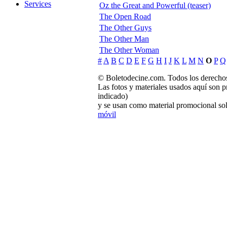
Services
Oz the Great and Powerful (teaser)
The Open Road
The Other Guys
The Other Man
The Other Woman
#
A
B
C
D
E
F
G
H
I
J
K
L
M
N
O
P
Q
© Boletodecine.com. Todos los derechos
Las fotos y materiales usados aquí son p
indicado)
y se usan como material promocional sol
móvil