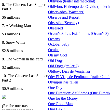
Oblivion (trailer internacional)
6. The Chosen: Last Supper
Oblivion: El tiempo del Olvido (trailer i
Part 3
Observados (Watchers)
$6 millones
Observe and Report
Obsesión (Serenity)
7. A Working Man
Obsessed
Ocean's 8: Las Estafadoras (Ocean's 8)
$3 millones
Oceans
8. Snow White
October baby
Oculus
$2.8 millones
Oh my God
9. The Woman in the Yard
Old Dogs
Old Dogs (trailer 2)
$2 millones
Oldboy: Días de Venganza
10. The Chosen: Last Supper
Olé: El Viaje de Ferdinand (trailer 2 do
Part 2
Olympus has fallen
One Day
$0.9 millones
One Direction: Así Somos (One Direction
One for the Money
One Good Man
¡Recibe nuestras
Ong Bak 3