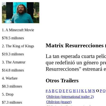
1. A Minecraft Movie
$78.5 millones
Matrix Resurrecciones 
2. The King of Kings
$19.3 millones
La tan esperada cuarta pelí
que redefinió un género pr
3. The Amateur
Resurrecciones" estrenará 
$14.8 millones
4. Warfare
Otros Trailers
$8.3 millones
#
A
B
C
D
E
F
G
H
I
J
K
L
M
N
O
P
Q
5. Drop
Oblivion (international trailer 2)
Oblivion (teaser)
$7.3 millones