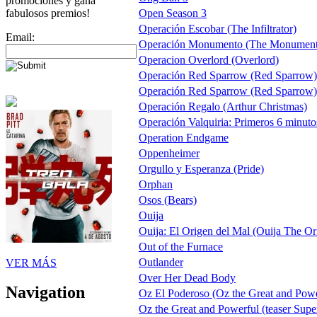
promociones y gana
fabulosos premios!
Open Season 3
Operación Escobar (The Infiltrator)
Email:
Operación Monumento (The Monumen
Operacion Overlord (Overlord)
Operación Red Sparrow (Red Sparrow) 
Operación Red Sparrow (Red Sparrow) t
Operación Regalo (Arthur Christmas)
Operación Valquiria: Primeros 6 minuto
Operation Endgame
Oppenheimer
Orgullo y Esperanza (Pride)
Orphan
Osos (Bears)
Ouija
Ouija: El Origen del Mal (Ouija The Ori
Out of the Furnace
Outlander
VER MÁS
Over Her Dead Body
Navigation
Oz El Poderoso (Oz the Great and Powerf
Oz the Great and Powerful (teaser Sup