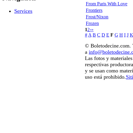
From Paris With Love
Frontiers
Services
Frost/Nixon
Frozen
1
2
›
»
#
A
B
C
D
E
F
G
H
I
J
© Boletodecine.com. T
a
info@boletodecine
Las fotos y materiale
respectivas productora
y se usan como materi
uso está prohibido.
Sit