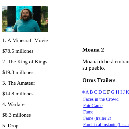
1. A Minecraft Movie
Moana 2
$78.5 millones
Moana deberá embarca
2. The King of Kings
su pueblo.
$19.3 millones
Otros Trailers
3. The Amateur
#
A
B
C
D
E
F
G
H
I
J
$14.8 millones
Faces in the Crowd
4. Warfare
Fair Game
Fame
$8.3 millones
Fame (trailer 2)
Familia al Instante (Insta
5. Drop