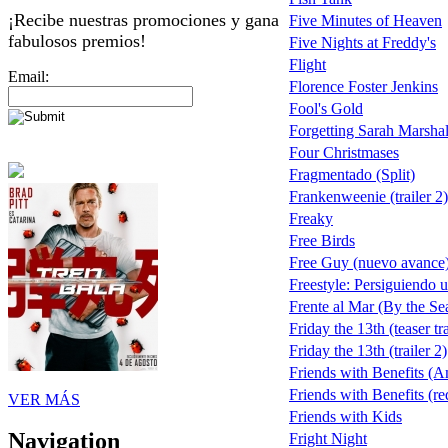
¡Recibe nuestras promociones y gana
Five Minutes of Heaven
fabulosos premios!
Five Nights at Freddy's
Flight
Email:
Florence Foster Jenkins
Fool's Gold
Forgetting Sarah Marshal
Four Christmases
Fragmentado (Split)
Frankenweenie (trailer 2)
Freaky
Free Birds
Free Guy (nuevo avance
Freestyle: Persiguiendo 
Frente al Mar (By the Se
Friday the 13th (teaser tra
Friday the 13th (trailer 2)
Friends with Benefits (A
Friends with Benefits (red
VER MÁS
Friends with Kids
Navigation
Fright Night