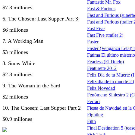
Fantastic Mr. Fox
$7.3 millones
Fast & Furious
Fast and Furious (superb
6. The Chosen: Last Supper Part 3
Fast and Furious (trailer 
Fast Five
$6 millones
Fast Five (trailer 2)
7. A Working Man
Faster
Faster (Venganza Letal) tr
$3 millones
Fátima El último misterio
Fearless (El Duelo)
8. Snow White
Featurette 2012
$2.8 millones
Feliz Día de tu Muerte 
Feliz día de tu muerte 2
9. The Woman in the Yard
Feliz Novedad
Fenómeno Siniestro 2 (G
$2 millones
Ferrari
10. The Chosen: Last Supper Part 2
Fiesta de Navidad en la 
Fighting
$0.9 millones
Filth
Final Destination 5 (tease
Fish Tank