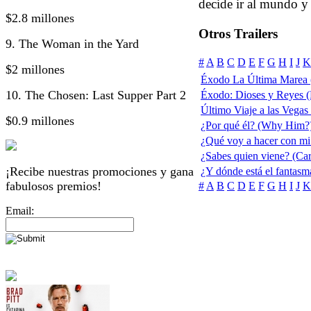
decide ir al mundo y 
$2.8 millones
Otros Trailers
9. The Woman in the Yard
#
A
B
C
D
E
F
G
H
I
J
K
$2 millones
Éxodo La Última Marea 
10. The Chosen: Last Supper Part 2
Éxodo: Dioses y Reyes 
Último Viaje a las Vegas
$0.9 millones
¿Por qué él? (Why Him?
¿Qué voy a hacer con mi
¿Sabes quien viene? (Ca
¡Recibe nuestras promociones y gana
¿Y dónde está el fantas
fabulosos premios!
#
A
B
C
D
E
F
G
H
I
J
K
Email: