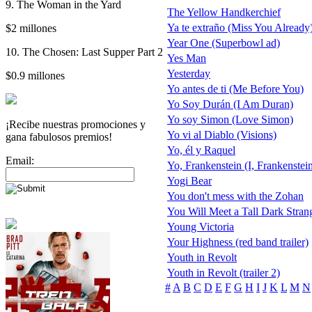
9. The Woman in the Yard
The Yellow Handkerchief
Ya te extraño (Miss You Already
$2 millones
Year One (Superbowl ad)
10. The Chosen: Last Supper Part 2
Yes Man
Yesterday
$0.9 millones
Yo antes de ti (Me Before You)
Yo Soy Durán (I Am Duran)
Yo soy Simon (Love Simon)
¡Recibe nuestras promociones y
Yo vi al Diablo (Visions)
gana fabulosos premios!
Yo, él y Raquel
Email:
Yo, Frankenstein (I, Frankenstei
Yogi Bear
You don't mess with the Zohan
You Will Meet a Tall Dark Stran
Young Victoria
Your Highness (red band trailer)
Youth in Revolt
Youth in Revolt (trailer 2)
#
A
B
C
D
E
F
G
H
I
J
K
L
M
N