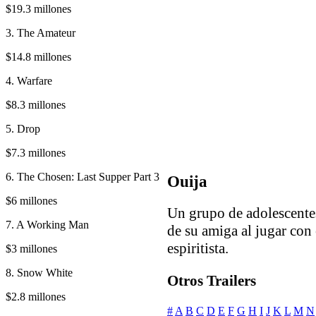
$19.3 millones
3. The Amateur
$14.8 millones
4. Warfare
$8.3 millones
5. Drop
$7.3 millones
6. The Chosen: Last Supper Part 3
Ouija
$6 millones
Un grupo de adolescentes
7. A Working Man
de su amiga al jugar con 
espiritista.
$3 millones
8. Snow White
Otros Trailers
$2.8 millones
#
A
B
C
D
E
F
G
H
I
J
K
L
M
N