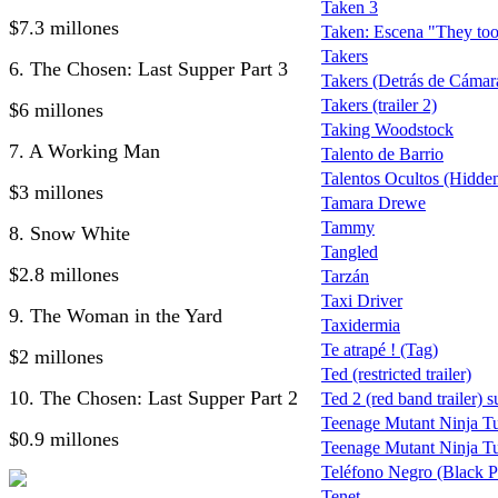
Taken 3
$7.3 millones
Taken: Escena "They too
Takers
6. The Chosen: Last Supper Part 3
Takers (Detrás de Cámar
Takers (trailer 2)
$6 millones
Taking Woodstock
7. A Working Man
Talento de Barrio
Talentos Ocultos (Hidden
$3 millones
Tamara Drewe
Tammy
8. Snow White
Tangled
$2.8 millones
Tarzán
Taxi Driver
9. The Woman in the Yard
Taxidermia
Te atrapé ! (Tag)
$2 millones
Ted (restricted trailer)
10. The Chosen: Last Supper Part 2
Ted 2 (red band trailer) s
Teenage Mutant Ninja Tu
$0.9 millones
Teenage Mutant Ninja Tu
Teléfono Negro (Black 
Tenet