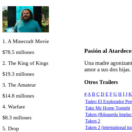
1. A Minecraft Movie
Pasión al Atardece
$78.5 millones
Una madre agonizante 
2. The King of Kings
amor a sus dos hijas.
$19.3 millones
Otros Trailers
3. The Amateur
#
A
B
C
D
E
F
G
H
I
J
K
$14.8 millones
Tadeo El Explorador Per
4. Warfare
Take Me Home Tonight
Taken (Búsqueda Implac
$8.3 millones
Taken 2
Taken 2 (international tra
5. Drop