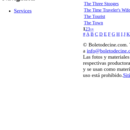
The Three Stooges
The Time Traveler's Wif
Services
The Tourist
The Town
1
2
3
›
»
#
A
B
C
D
E
F
G
H
I
J
K
© Boletodecine.com. T
a
info@boletodecine
Las fotos y materiale
respectivas productora
y se usan como materi
uso está prohibido.
Sit