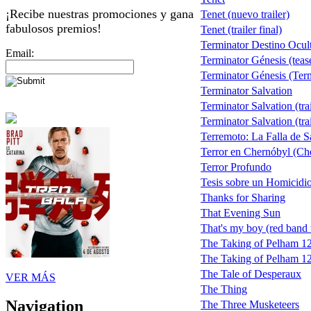
¡Recibe nuestras promociones y gana
Tenet (nuevo trailer)
fabulosos premios!
Tenet (trailer final)
Terminator Destino Ocul
Email:
Terminator Génesis (teas
Terminator Génesis (Term
Terminator Salvation
Terminator Salvation (trai
Terminator Salvation (trai
Terremoto: La Falla de 
Terror en Chernóbyl (Ch
Terror Profundo
Tesis sobre un Homicidi
Thanks for Sharing
That Evening Sun
That's my boy (red band t
The Taking of Pelham 1
The Taking of Pelham 123
The Tale of Desperaux
VER MÁS
The Thing
Navigation
The Three Musketeers