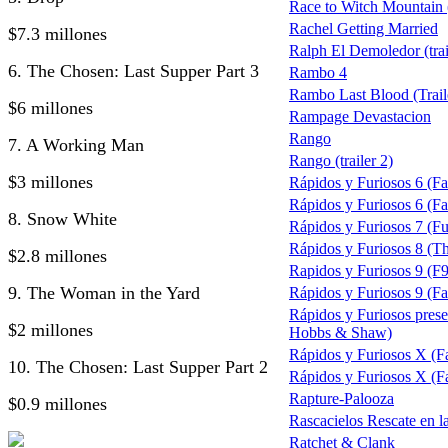
Race to Witch Mountain 
Rachel Getting Married
$7.3 millones
Ralph El Demoledor (trai
6. The Chosen: Last Supper Part 3
Rambo 4
Rambo Last Blood (Trail
$6 millones
Rampage Devastacion
Rango
7. A Working Man
Rango (trailer 2)
$3 millones
Rápidos y Furiosos 6 (Fa
Rápidos y Furiosos 6 (Fas
8. Snow White
Rápidos y Furiosos 7 (Fu
Rápidos y Furiosos 8 (The
$2.8 millones
Rapidos y Furiosos 9 (F9
9. The Woman in the Yard
Rápidos y Furiosos 9 (Fas
Rápidos y Furiosos pres
$2 millones
Hobbs & Shaw)
Rápidos y Furiosos X (F
10. The Chosen: Last Supper Part 2
Rápidos y Furiosos X (Fa
Rapture-Palooza
$0.9 millones
Rascacielos Rescate en l
Ratchet & Clank