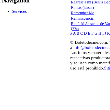
Navigation
Regresa a mí (Ben is Ba
Reinas (teaser)
Services
Remember Me
Reminiscencia
Renfield Asistente de Va
1
2
3
›
»
#
A
B
C
D
E
F
G
H
I
J
K
© Boletodecine.com. T
a
info@boletodecine
Las fotos y materiale
respectivas productora
y se usan como materi
uso está prohibido.
Sit