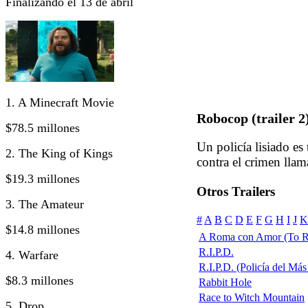
Finalizando el 13 de abril
1. A Minecraft Movie
Robocop (trailer 2
$78.5 millones
Un policía lisiado e
2. The King of Kings
contra el crimen lla
$19.3 millones
Otros Trailers
3. The Amateur
#
A
B
C
D
E
F
G
H
I
J
K
$14.8 millones
A Roma con Amor (To R
R.I.P.D.
4. Warfare
R.I.P.D. (Policía del Más 
$8.3 millones
Rabbit Hole
Race to Witch Mountain
5. Drop