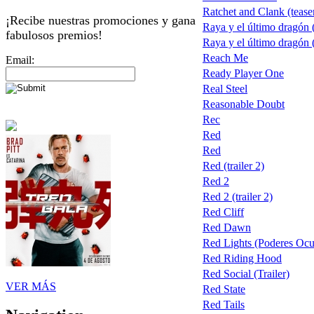
Ratchet and Clank (tease
¡Recibe nuestras promociones y gana
Raya y el último dragón
fabulosos premios!
Raya y el último dragón
Reach Me
Email:
Ready Player One
Real Steel
Reasonable Doubt
Rec
Red
Red
Red (trailer 2)
Red 2
Red 2 (trailer 2)
Red Cliff
Red Dawn
Red Lights (Poderes Ocu
Red Riding Hood
Red Social (Trailer)
VER MÁS
Red State
Red Tails