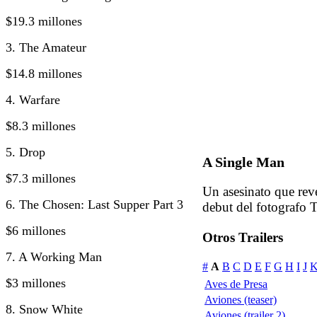
$19.3 millones
3. The Amateur
$14.8 millones
4. Warfare
$8.3 millones
5. Drop
A Single Man
$7.3 millones
Un asesinato que rev
6. The Chosen: Last Supper Part 3
debut del fotografo 
$6 millones
Otros Trailers
7. A Working Man
#
A
B
C
D
E
F
G
H
I
J
$3 millones
Aves de Presa
Aviones (teaser)
8. Snow White
Aviones (trailer 2)