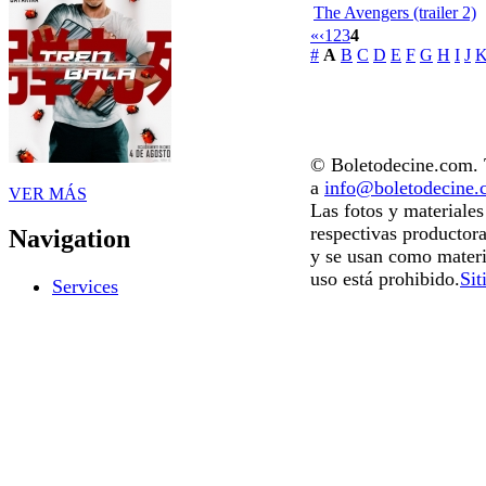
The Avengers (trailer 2)
«
‹
1
2
3
4
#
A
B
C
D
E
F
G
H
I
J
© Boletodecine.com. T
a
info@boletodecine
VER MÁS
Las fotos y materiale
respectivas productora
Navigation
y se usan como materi
uso está prohibido.
Sit
Services