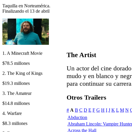
Taquilla en Norteamérica.
Finalizando el 13 de abril
1. A Minecraft Movie
The Artist
$78.5 millones
Un actor del cine dorad
2. The King of Kings
mudo y en blanco y negro
para continuar su carrera
$19.3 millones
3. The Amateur
Otros Trailers
$14.8 millones
#
A
B
C
D
E
F
G
H
I
J
K
L
M
N
4. Warfare
Abduction
$8.3 millones
Abraham Lincoln: Vampire Hunte
Across the Hall