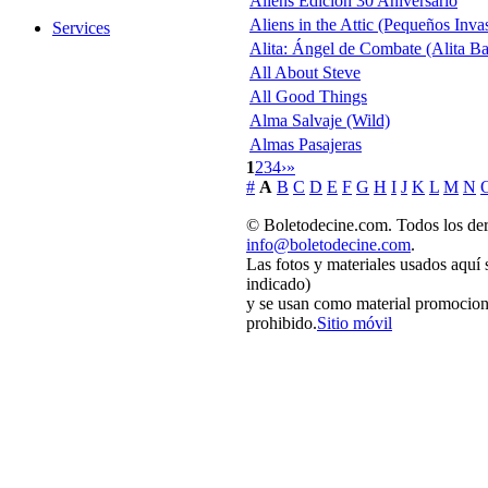
Aliens Edición 30 Aniversario
Aliens in the Attic (Pequeños Inva
Services
Alita: Ángel de Combate (Alita Ba
All About Steve
All Good Things
Alma Salvaje (Wild)
Almas Pasajeras
1
2
3
4
›
»
#
A
B
C
D
E
F
G
H
I
J
K
L
M
N
© Boletodecine.com. Todos los der
info@boletodecine.com
.
Las fotos y materiales usados aquí 
indicado)
y se usan como material promociona
prohibido.
Sitio móvil