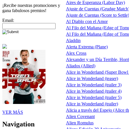
Aires de Esperanza (Labor Day)
¡Recibe nuestras promociones y
Ajuste de Cuentas (Grudge Match
gana fabulosos premios!
Ajuste de Cuentas (Score to Settle
Email:
Al Diablo con el Amor
Al Filo del Mañana (Edge of Tom
Al Filo del Mañana (Edge of Tom
Aladdin
Alerta Extrema (Plane)
Alex Cross
Alexander y un Día Terrible, Horr
Aliados (Allied)
Alice in Wonderland (Super Bowl
Alice in Wonderland (teaser)
Alice in Wonderland (trailer 3)
Alice in Wonderland (trailer 4)
Alice in Wonderland (trailer 5)
Alice in Wonderland (trailer)
Alicia a través del Espejo (Alice t
VER MÁS
Alien Covenant
Alien Romulus
Navigation