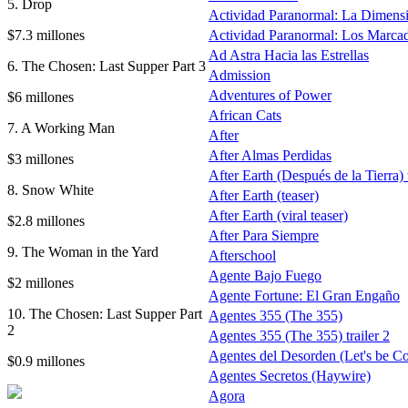
5. Drop
Actividad Paranormal: La Dimens
$7.3 millones
Actividad Paranormal: Los Marca
Ad Astra Hacia las Estrellas
6. The Chosen: Last Supper Part 3
Admission
Adventures of Power
$6 millones
African Cats
7. A Working Man
After
After Almas Perdidas
$3 millones
After Earth (Después de la Tierra) t
8. Snow White
After Earth (teaser)
After Earth (viral teaser)
$2.8 millones
After Para Siempre
9. The Woman in the Yard
Afterschool
Agente Bajo Fuego
$2 millones
Agente Fortune: El Gran Engaño
10. The Chosen: Last Supper Part
Agentes 355 (The 355)
2
Agentes 355 (The 355) trailer 2
Agentes del Desorden (Let's be C
$0.9 millones
Agentes Secretos (Haywire)
Agora