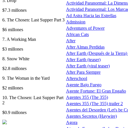
5. Drop
Actividad Paranormal: La Dimens
Actividad Paranormal: Los Marca
$7.3 millones
Ad Astra Hacia las Estrellas
6. The Chosen: Last Supper Part 3
Admission
Adventures of Power
$6 millones
African Cats
7. A Working Man
After
After Almas Perdidas
$3 millones
After Earth (Después de la Tierra) 
8. Snow White
After Earth (teaser)
After Earth (viral teaser)
$2.8 millones
After Para Siempre
9. The Woman in the Yard
Afterschool
Agente Bajo Fuego
$2 millones
Agente Fortune: El Gran Engaño
Agentes 355 (The 355)
10. The Chosen: Last Supper Part
2
Agentes 355 (The 355) trailer 2
Agentes del Desorden (Let's be C
$0.9 millones
Agentes Secretos (Haywire)
Agora