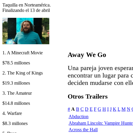
Taquilla en Norteamérica.
Finalizando el 13 de abril
1. A Minecraft Movie
Away We Go
$78.5 millones
Una pareja joven espera
2. The King of Kings
encontrar un lugar para 
deciden mudarse con ell
$19.3 millones
3. The Amateur
Otros Trailers
$14.8 millones
#
A
B
C
D
E
F
G
H
I
J
K
L
M
N
4. Warfare
Abduction
Abraham Lincoln: Vampire Hunte
$8.3 millones
Across the Hall