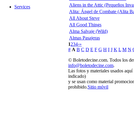
Aliens in the Attic (Pequeños Inva
Services
Alita: Ángel de Combate (Alita Ba
All About Steve
All Good Things
Alma Salvaje (Wild)
Almas Pasajeras
1
2
3
4
›
»
#
A
B
C
D
E
F
G
H
I
J
K
L
M
N
© Boletodecine.com. Todos los der
info@boletodecine.com
.
Las fotos y materiales usados aquí
indicado)
y se usan como material promocion
prohibido.
Sitio móvil