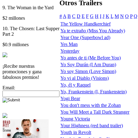
Otros Trailers
9. The Woman in the Yard
#
A
B
C
D
E
F
G
H
I
J
K
L
M
N
O
P
Q
$2 millones
The Yellow Handkerchief
10. The Chosen: Last Supper
Ya te extraño (Miss You Already)
Part 2
Year One (Superbowl ad)
Yes Man
$0.9 millones
Yesterday
Yo antes de ti (Me Before You)
Yo Soy Durán (I Am Duran)
¡Recibe nuestras
Yo soy Simon (Love Simon)
promociones y gana
fabulosos premios!
Yo vi al Diablo (Visions)
Yo, él y Raquel
Email:
Yo, Frankenstein (I, Frankenstein)
Yogi Bear
You don't mess with the Zohan
You Will Meet a Tall Dark Stranger
Young Victoria
Your Highness (red band trailer)
Youth in Revolt