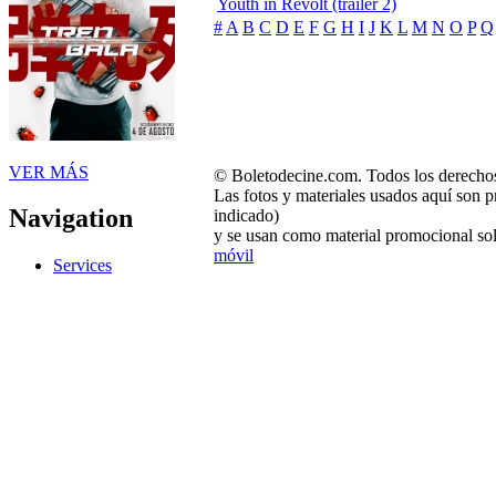
Youth in Revolt (trailer 2)
#
A
B
C
D
E
F
G
H
I
J
K
L
M
N
O
P
Q
VER MÁS
© Boletodecine.com. Todos los derechos
Las fotos y materiales usados aquí son p
Navigation
indicado)
y se usan como material promocional sol
móvil
Services