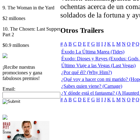
ochentas acerca de un coma
9. The Woman in the Yard
soldados de la fortuna y ay
$2 millones
10. The Chosen: Last Supper
Otros Trailers
Part 2
#
A
B
C
D
E
F
G
H
I
J
K
L
M
N
O
P
Q
$0.9 millones
Éxodo La Última Marea (Tides)
Éxodo: Dioses y Reyes (Exodus: Gods 
Último Viaje a las Vegas (Last Vegas)
¡Recibe nuestras
¿Por qué él? (Why Him?)
promociones y gana
fabulosos premios!
¿Qué voy a hacer con mi marido? (Hop
¿Sabes quien viene? (Carnage)
Email:
¿Y dónde está el fantasma? (A Haunted
#
A
B
C
D
E
F
G
H
I
J
K
L
M
N
O
P
Q