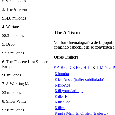
$19.3 millones
3. The Amateur
$14.8 millones
4. Warfare
The A-Team
$8.3 millones
Versión cinematográfica de la popular 
5. Drop
comando especial que se convierten en
$7.3 millones
Otros Trailers
6. The Chosen: Last Supper
Part 3
#
A
B
C
D
E
F
G
H
I
J
K
L
M
N
O
P
Khumba
$6 millones
Kick Ass 2 (trailer subtitulado)
7. A Working Man
Kick-Ass
Kill your darlings
$3 millones
Killer Elite
8. Snow White
Killer Joe
Killers
$2.8 millones
King's Man: El Origen (trailer 3)