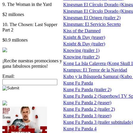
9. The Woman in the Yard
Kingsman El Círculo Dorado (Kings
Kingsman El Círculo Dorado (Kings
$2 millones
Kingsman El Origen (trailer 2)
Kingsman: El Servicio Secreto
10. The Chosen: Last Supper
Part 2
Kiss of the Damned
Knight & Day (teaser)
$0.9 millones
Knight & Day (trailer)
Knowing (trailer 1)
Knowing (trailer 2)
¡Recibe nuestras promociones y
Kong La Isla Calavera (Kong Skull I
gana fabulosos premios!
Krampus: El Terror de la Navidad
Email:
Kubo y la Búsqueda Samurai (Kubo 
Kung Fu Panda
Kung Fu Panda (trailer 2)
Kung Fu Panda 2 (Superbowl TV Sp
Kung Fu Panda 2 (teaser)
Kung Fu Panda 2 (trailer 2)
Kung Fu Panda 3 (teaser)
Kung Fu Panda 3 (trailer subtitulado)
Kung Fu Panda 4