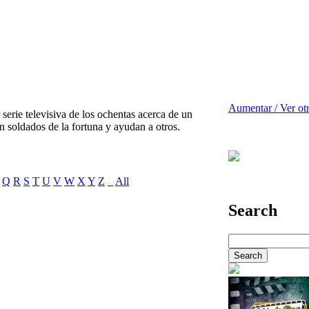
Aumentar / Ver ot
serie televisiva de los ochentas acerca de un
 soldados de la fortuna y ayudan a otros.
Q
R
S
T
U
V
W
X
Y
Z
_
All
Search