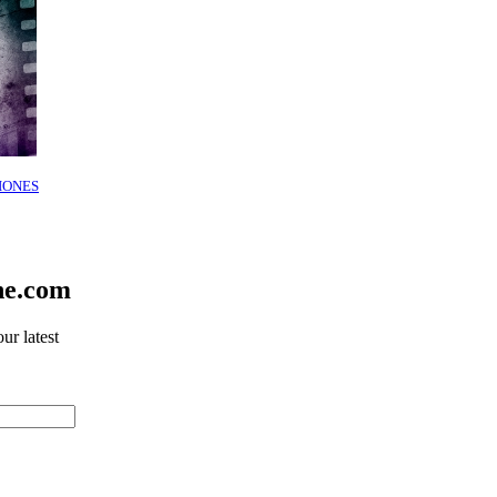
IONES
ne.com
ur latest