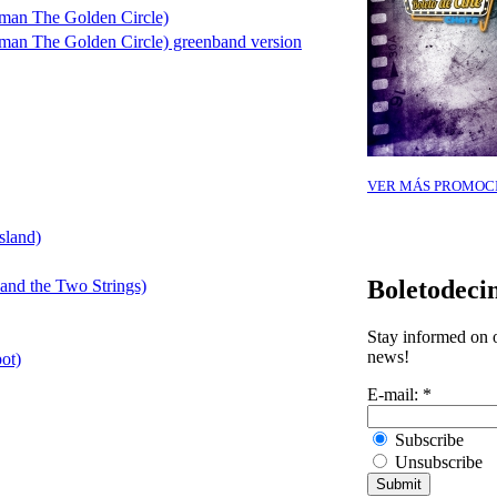
man The Golden Circle)
man The Golden Circle) greenband version
VER MÁS PROMOC
sland)
Boletodeci
and the Two Strings)
Stay informed on o
news!
ot)
E-mail:
*
Subscribe
Unsubscribe