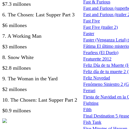
Fast & Furious
$7.3 millones
Fast and Furious (superb
6. The Chosen: Last Supper Part 3
Fast and Furious (trailer 
Fast Five
$6 millones
Fast Five (trailer 2)
Faster
7. A Working Man
Faster (Venganza Letal) tr
$3 millones
Fátima El último misterio
Fearless (El Duelo)
8. Snow White
Featurette 2012
Feliz Día de tu Muerte 
$2.8 millones
Feliz día de tu muerte 2
Feliz Novedad
9. The Woman in the Yard
Fenómeno Siniestro 2 (G
$2 millones
Ferrari
Fiesta de Navidad en la 
10. The Chosen: Last Supper Part 2
Fighting
Filth
$0.9 millones
Final Destination 5 (tease
Fish Tank
Five Minutes of Heaven