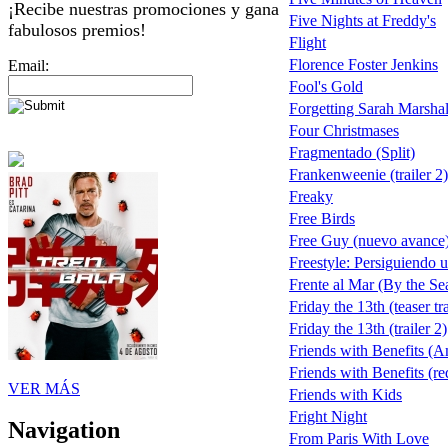
¡Recibe nuestras promociones y gana
Five Nights at Freddy's
fabulosos premios!
Flight
Florence Foster Jenkins
Email:
Fool's Gold
Forgetting Sarah Marshal
Four Christmases
Fragmentado (Split)
Frankenweenie (trailer 2)
Freaky
Free Birds
Free Guy (nuevo avance
Freestyle: Persiguiendo 
Frente al Mar (By the Se
Friday the 13th (teaser tra
Friday the 13th (trailer 2)
Friends with Benefits (A
Friends with Benefits (red
VER MÁS
Friends with Kids
Fright Night
Navigation
From Paris With Love