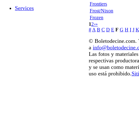
Frontiers
Services
Frost/Nixon
Frozen
1
2
›
»
#
A
B
C
D
E
F
G
H
I
J
© Boletodecine.com. T
a
info@boletodecine
Las fotos y materiale
respectivas productora
y se usan como materi
uso está prohibido.
Sit