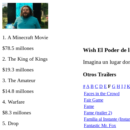
1. A Minecraft Movie
$78.5 millones
Wish El Poder de l
2. The King of Kings
Imagina un lugar don
$19.3 millones
Otros Trailers
3. The Amateur
#
A
B
C
D
E
F
G
H
I
J
$14.8 millones
Faces in the Crowd
Fair Game
4. Warfare
Fame
$8.3 millones
Fame (trailer 2)
Familia al Instante (Insta
5. Drop
Fantastic Mr. Fox