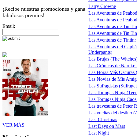
Larry Crowne
¡Recibe nuestras promociones y gana
Las Aventuras de Peabo
fabulosos premios!
Las Aventuras de Peabody
Email:
Las Aventuras de Tin Tin
Las Aventuras de Tin Tin 
Las Aventuras de Tíntín:
Las Aventuras del Capitá
Underpants)
Las Brujas (The Witches)
Las Crónicas de Narnia: 
Las Horas Más Oscuras (
Las Novias de Mis Ami
Las Sufragistas (Sufraget
Las Tortugas Ninja (Teena
Las Tortugas Ninja Caos
Las travesuras de Peter R
Las vueltas del destino 
Last Christmas
VER MÁS
Last Days on Mars
Last Night