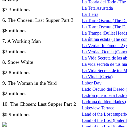
La Teoría del Todo (The
La Teta Asustada
$7.3 millones
La Tierra
6. The Chosen: Last Supper Part 3
La Torre Oscura (The D
La Torre Oscura (The Dar
$6 millones
La Trampa (Bullet Head)
La última estafa (The com
7. A Working Man
La Verdad Incómoda 2 (A
$3 millones
La Verdad Oculta (Concu
La Vida Secreta de las ab
8. Snow White
La vida secreta de tus ma
La Vida Secreta de tus M
$2.8 millones
La Viuda (Greta)
9. The Woman in the Yard
Labor Day
Lado Oscuro del Deseo
$2 millones
Ladrón que roba a Ladr
Ladrona de Identidades (I
10. The Chosen: Last Supper Part 2
Lakeview Terrace
$0.9 millones
Land of the Lost (superb
Land of the Lost (trailer 
Land of the Lost (trailer 