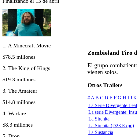
Finalizando el 13 de abril
1. A Minecraft Movie
Zombieland Tiro d
$78.5 millones
El grupo combatiente
2. The King of Kings
vienen solos.
$19.3 millones
Otros Trailers
3. The Amateur
#
A
B
C
D
E
F
G
H
I
J
K
$14.8 millones
La Serie Divergente Leal 
La serie Divergente: Insur
4. Warfare
La Sirenita
$8.3 millones
La Sirenita (D23 Expo)
La Sustancia
5. Drop