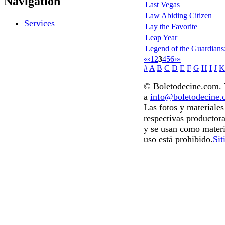
Navigation
Last Vegas
Law Abiding Citizen
Services
Lay the Favorite
Leap Year
Legend of the Guardians
«
‹
1
2
3
4
5
6
›
»
#
A
B
C
D
E
F
G
H
I
J
K
© Boletodecine.com. T
a
info@boletodecine
Las fotos y materiale
respectivas productora
y se usan como materi
uso está prohibido.
Sit