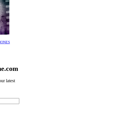
IONES
ne.com
ur latest