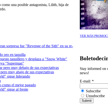
omo una posible antagonista, Lilith, hija de
rdo.
VER MÁS PROMOC
 gran sorpresa fue "Revenge of the Sith" en su re-
o oro en taquilla
Boletodeci
puesto taquillero y desplaza a "Snow White"
ueva "Superman"
ar pero muy debajo de sus expectativas
Stay informed on o
 pero muy abajo de sus expectativas
news!
ld" sigue liderando
a
E-mail:
*
o como el mejor pagado
d" sigue al frente
Subscribe
Unsubscribe