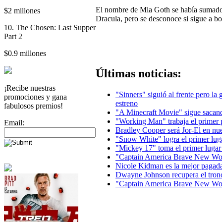
El nombre de Mia Goth se había sumado c
$2 millones
Dracula, pero se desconoce si sigue a bo
10. The Chosen: Last Supper
Part 2
$0.9 millones
Últimas noticias:
¡Recibe nuestras
"Sinners" siguió al frente pero la
promociones y gana
estreno
fabulosos premios!
"A Minecraft Movie" sigue sacand
"Working Man" trabaja el primer 
Email:
Bradley Cooper será Jor-El en n
"Snow White" logra el primer lug
"Mickey 17" toma el primer lugar
"Captain America Brave New Wor
Nicole Kidman es la mejor pagad
Dwayne Johnson recupera el tron
"Captain America Brave New Worl