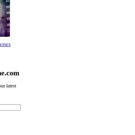
IONES
ne.com
ur latest