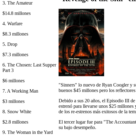
3. The Amateur
$14.8 millones
4. Warfare
$8.3 millones
5. Drop
$7.3 millones
6. The Chosen: Last Supper
Part 3
$6 millones
"Sinners" lo nuevo de Ryan Coogler y su
buenos $45 millones pero los reflectores
7. A Working Man
Debido a sus 20 años, el Episodio III de
$3 millones
estrenó para llevarse unos $25 millones 
8. Snow White
de los re-estrenos más exitosos de la te
$2.8 millones
El tercer lugar fue para "The Accountan
su bajo desempeño.
9. The Woman in the Yard