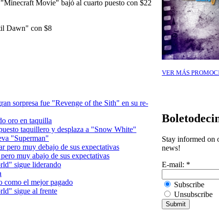
 "Minecraft Movie" bajó al cuarto puesto con $22
Until Dawn" con $8
VER MÁS PROMOC
 gran sorpresa fue "Revenge of the Sith" en su re-
Boletodeci
o oro en taquilla
puesto taquillero y desplaza a "Snow White"
ueva "Superman"
Stay informed on o
ar pero muy debajo de sus expectativas
news!
 pero muy abajo de sus expectativas
E-mail:
*
ld" sigue liderando
a
o como el mejor pagado
Subscribe
d" sigue al frente
Unsubscribe