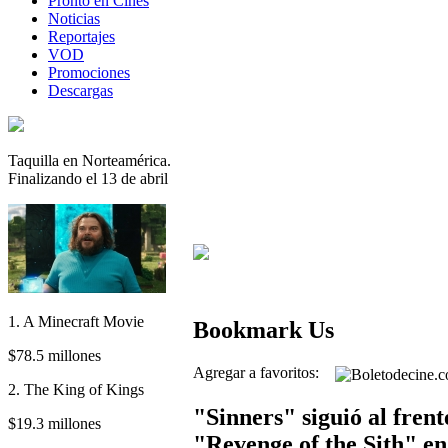
Pronto en Cines
Noticias
Reportajes
VOD
Promociones
Descargas
Taquilla en Norteamérica.
Finalizando el 13 de abril
1. A Minecraft Movie
Bookmark Us
$78.5 millones
Agregar a favoritos:
2. The King of Kings
"Sinners" siguió al frent
$19.3 millones
"Revenge of the Sith" en