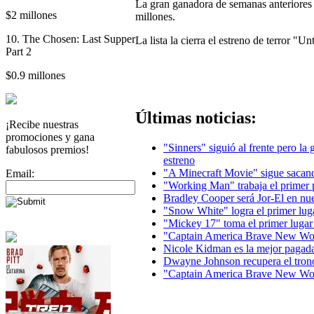
La gran ganadora de semanas anteriores
$2 millones
millones.
10. The Chosen: Last Supper
La lista la cierra el estreno de terror "
Part 2
$0.9 millones
Últimas noticias:
¡Recibe nuestras
promociones y gana
"Sinners" siguió al frente pero la
fabulosos premios!
estreno
"A Minecraft Movie" sigue sacand
Email:
"Working Man" trabaja el primer 
Bradley Cooper será Jor-El en n
"Snow White" logra el primer lug
"Mickey 17" toma el primer lugar
"Captain America Brave New Wor
Nicole Kidman es la mejor pagad
Dwayne Johnson recupera el tron
"Captain America Brave New Worl