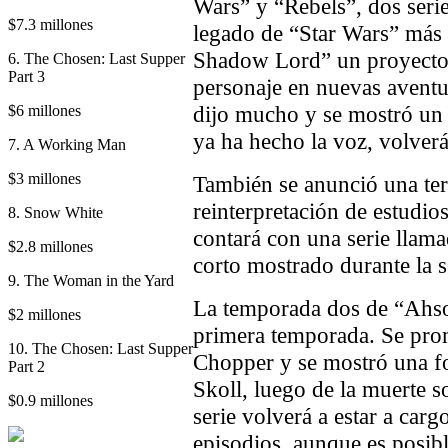
Wars” y “Rebels”, dos seri
$7.3 millones
legado de “Star Wars” más 
Shadow Lord” un proyecto 
6. The Chosen: Last Supper
Part 3
personaje en nuevas aventur
dijo mucho y se mostró un
$6 millones
ya ha hecho la voz, volverá
7. A Working Man
$3 millones
También se anunció una te
reinterpretación de estudi
8. Snow White
contará con una serie llam
$2.8 millones
corto mostrado durante la
9. The Woman in the Yard
La temporada dos de “Ahsok
$2 millones
primera temporada. Se prom
10. The Chosen: Last Supper
Chopper y se mostró una 
Part 2
Skoll, luego de la muerte 
$0.9 millones
serie volverá a estar a carg
episodios, aunque es posibl