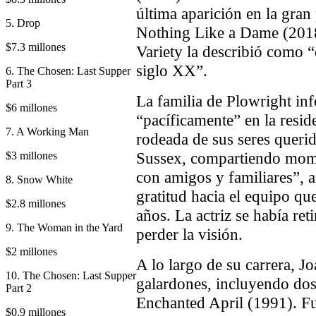
última aparición en la gran
5. Drop
Nothing Like a Dame (2018)
$7.3 millones
Variety la describió como “
siglo XX”.
6. The Chosen: Last Supper
Part 3
La familia de Plowright inf
$6 millones
“pacíficamente” en la reside
7. A Working Man
rodeada de sus seres queri
Sussex, compartiendo mome
$3 millones
con amigos y familiares”, 
8. Snow White
gratitud hacia el equipo qu
$2.8 millones
años. La actriz se había ret
9. The Woman in the Yard
perder la visión.
$2 millones
A lo largo de su carrera, J
10. The Chosen: Last Supper
galardones, incluyendo dos
Part 2
Enchanted April (1991). F
$0.9 millones