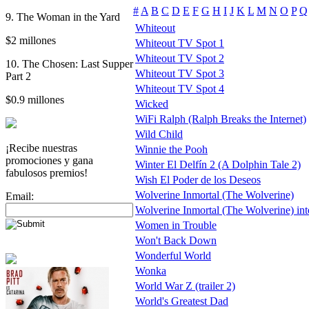
#
A
B
C
D
E
F
G
H
I
J
K
L
M
N
O
P
Q
9. The Woman in the Yard
Whiteout
$2 millones
Whiteout TV Spot 1
Whiteout TV Spot 2
10. The Chosen: Last Supper
Whiteout TV Spot 3
Part 2
Whiteout TV Spot 4
$0.9 millones
Wicked
WiFi Ralph (Ralph Breaks the Internet)
Wild Child
¡Recibe nuestras
Winnie the Pooh
promociones y gana
Winter El Delfín 2 (A Dolphin Tale 2)
fabulosos premios!
Wish El Poder de los Deseos
Wolverine Inmortal (The Wolverine)
Email:
Wolverine Inmortal (The Wolverine) inter
Women in Trouble
Won't Back Down
Wonderful World
Wonka
World War Z (trailer 2)
World's Greatest Dad