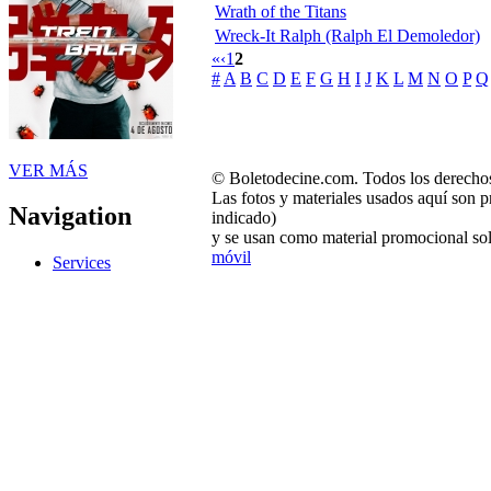
Wrath of the Titans
Wreck-It Ralph (Ralph El Demoledor)
«
‹
1
2
#
A
B
C
D
E
F
G
H
I
J
K
L
M
N
O
P
Q
VER MÁS
© Boletodecine.com. Todos los derechos
Las fotos y materiales usados aquí son p
Navigation
indicado)
y se usan como material promocional sol
móvil
Services