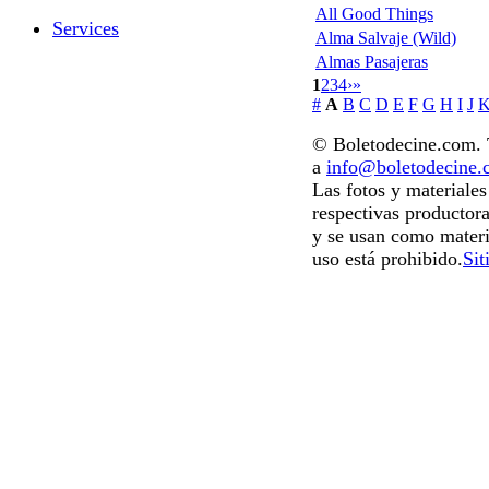
All Good Things
Services
Alma Salvaje (Wild)
Almas Pasajeras
1
2
3
4
›
»
#
A
B
C
D
E
F
G
H
I
J
© Boletodecine.com. T
a
info@boletodecine
Las fotos y materiale
respectivas productora
y se usan como materi
uso está prohibido.
Sit