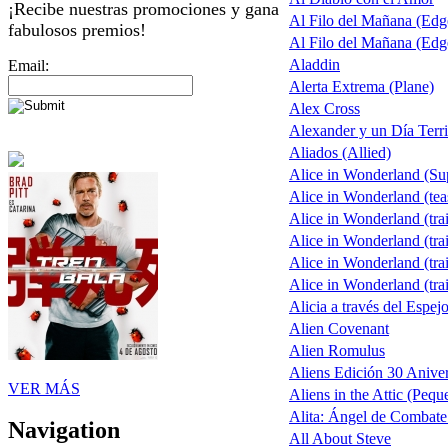
¡Recibe nuestras promociones y gana
Al Filo del Mañana (Ed
fabulosos premios!
Al Filo del Mañana (Ed
Aladdin
Email:
Alerta Extrema (Plane)
Alex Cross
Alexander y un Día Terri
Aliados (Allied)
Alice in Wonderland (S
Alice in Wonderland (tea
Alice in Wonderland (trai
Alice in Wonderland (trai
Alice in Wonderland (trai
Alice in Wonderland (trai
Alicia a través del Espej
Alien Covenant
Alien Romulus
Aliens Edición 30 Aniver
VER MÁS
Aliens in the Attic (Pequ
Alita: Ángel de Combate 
Navigation
All About Steve