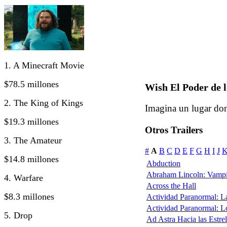
1. A Minecraft Movie
$78.5 millones
Wish El Poder de l
2. The King of Kings
Imagina un lugar don
$19.3 millones
Otros Trailers
3. The Amateur
#
A
B
C
D
E
F
G
H
I
J
$14.8 millones
Abduction
Abraham Lincoln: Vampi
4. Warfare
Across the Hall
$8.3 millones
Actividad Paranormal: 
Actividad Paranormal: 
5. Drop
Ad Astra Hacia las Estrel