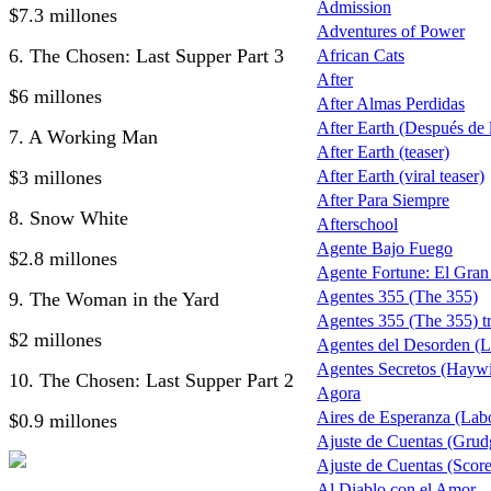
Admission
$7.3 millones
Adventures of Power
6. The Chosen: Last Supper Part 3
African Cats
After
$6 millones
After Almas Perdidas
After Earth (Después de la
7. A Working Man
After Earth (teaser)
$3 millones
After Earth (viral teaser)
After Para Siempre
8. Snow White
Afterschool
Agente Bajo Fuego
$2.8 millones
Agente Fortune: El Gra
Agentes 355 (The 355)
9. The Woman in the Yard
Agentes 355 (The 355) tr
$2 millones
Agentes del Desorden (L
Agentes Secretos (Haywi
10. The Chosen: Last Supper Part 2
Agora
Aires de Esperanza (Lab
$0.9 millones
Ajuste de Cuentas (Grud
Ajuste de Cuentas (Score 
Al Diablo con el Amor