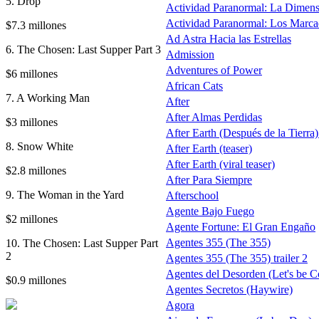
5. Drop
Actividad Paranormal: La Dimen
Actividad Paranormal: Los Marc
$7.3 millones
Ad Astra Hacia las Estrellas
6. The Chosen: Last Supper Part 3
Admission
Adventures of Power
$6 millones
African Cats
7. A Working Man
After
After Almas Perdidas
$3 millones
After Earth (Después de la Tierra) 
8. Snow White
After Earth (teaser)
After Earth (viral teaser)
$2.8 millones
After Para Siempre
9. The Woman in the Yard
Afterschool
Agente Bajo Fuego
$2 millones
Agente Fortune: El Gran Engaño
Agentes 355 (The 355)
10. The Chosen: Last Supper Part
2
Agentes 355 (The 355) trailer 2
Agentes del Desorden (Let's be C
$0.9 millones
Agentes Secretos (Haywire)
Agora