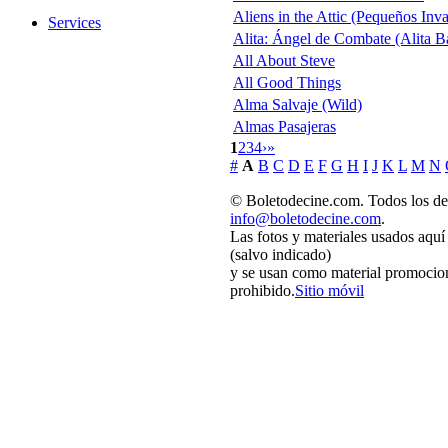
Aliens in the Attic (Pequeños Inv
Services
Alita: Ángel de Combate (Alita Ba
All About Steve
All Good Things
Alma Salvaje (Wild)
Almas Pasajeras
1
2
3
4
›
»
#
A
B
C
D
E
F
G
H
I
J
K
L
M
N
© Boletodecine.com. Todos los de
info@boletodecine.com
.
Las fotos y materiales usados aquí
(salvo indicado)
y se usan como material promocion
prohibido.
Sitio móvil