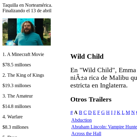
Taquilla en Norteamérica.
Finalizando el 13 de abril
1. A Minecraft Movie
Wild Child
$78.5 millones
En "Wild Child", Emma R
2. The King of Kings
niÃ±a rica de Malibu q
estricta en Inglaterra.
$19.3 millones
3. The Amateur
Otros Trailers
$14.8 millones
#
A
B
C
D
E
F
G
H
I
J
K
L
M
N
4. Warfare
Abduction
Abraham Lincoln: Vampire Hunte
$8.3 millones
Across the Hall