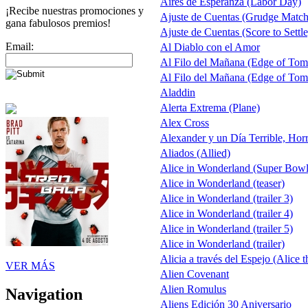
Aires de Esperanza (Labor Day)
¡Recibe nuestras promociones y
Ajuste de Cuentas (Grudge Match
gana fabulosos premios!
Ajuste de Cuentas (Score to Settle
Email:
Al Diablo con el Amor
Al Filo del Mañana (Edge of To
Al Filo del Mañana (Edge of To
Aladdin
Alerta Extrema (Plane)
Alex Cross
Alexander y un Día Terrible, Hor
Aliados (Allied)
Alice in Wonderland (Super Bow
Alice in Wonderland (teaser)
Alice in Wonderland (trailer 3)
Alice in Wonderland (trailer 4)
Alice in Wonderland (trailer 5)
Alice in Wonderland (trailer)
Alicia a través del Espejo (Alice 
VER MÁS
Alien Covenant
Alien Romulus
Navigation
Aliens Edición 30 Aniversario