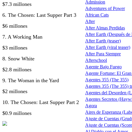
Admission
$7.3 millones
Adventures of Power
6. The Chosen: Last Supper Part 3
African Cats
After
$6 millones
After Almas Perdidas
After Earth (Después de la
7. A Working Man
After Earth (teaser)
$3 millones
After Earth (viral teaser)
After Para Siempre
8. Snow White
Afterschool
Agente Bajo Fuego
$2.8 millones
Agente Fortune: El Gra
Agentes 355 (The 355)
9. The Woman in the Yard
Agentes 355 (The 355) tr
$2 millones
Agentes del Desorden (L
Agentes Secretos (Haywi
10. The Chosen: Last Supper Part 2
Agora
Aires de Esperanza (Lab
$0.9 millones
Ajuste de Cuentas (Grud
Ajuste de Cuentas (Score 
Al Diablo con el Amor