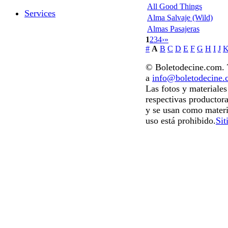
All Good Things
Services
Alma Salvaje (Wild)
Almas Pasajeras
1
2
3
4
›
»
#
A
B
C
D
E
F
G
H
I
J
© Boletodecine.com. T
a
info@boletodecine
Las fotos y materiale
respectivas productora
y se usan como materi
uso está prohibido.
Sit