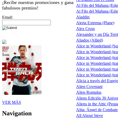
¡Recibe nuestras promociones y gana
Al Filo del Mañana (Ed
fabulosos premios!
Al Filo del Mañana (Ed
Aladdin
Email:
Alerta Extrema (Plane)
Alex Cross
Alexander y un Día Terri
Aliados (Allied)
Alice in Wonderland (S
Alice in Wonderland (tea
Alice in Wonderland (trai
Alice in Wonderland (trai
Alice in Wonderland (trai
Alice in Wonderland (trai
Alicia a través del Espej
Alien Covenant
Alien Romulus
Aliens Edición 30 Aniver
VER MÁS
Aliens in the Attic (Pequ
Alita: Ángel de Combate 
Navigation
All About Steve