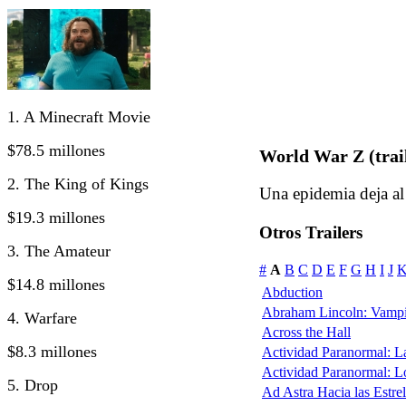
1. A Minecraft Movie
$78.5 millones
World War Z (trail
2. The King of Kings
Una epidemia deja a
$19.3 millones
Otros Trailers
3. The Amateur
#
A
B
C
D
E
F
G
H
I
J
$14.8 millones
Abduction
Abraham Lincoln: Vampi
4. Warfare
Across the Hall
$8.3 millones
Actividad Paranormal: 
Actividad Paranormal: 
5. Drop
Ad Astra Hacia las Estrel