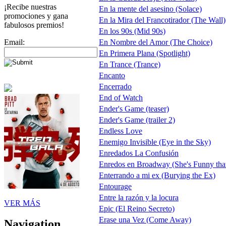
¡Recibe nuestras
En la mente del asesino (Solace)
promociones y gana
En la Mira del Francotirador (The Wall)
fabulosos premios!
En los 90s (Mid 90s)
Email:
En Nombre del Amor (The Choice)
En Primera Plana (Spotlight)
En Trance (Trance)
Encanto
Encerrado
End of Watch
Ender's Game (teaser)
Ender's Game (trailer 2)
Endless Love
Enemigo Invisible (Eye in the Sky)
Enredados La Confusión
Enredos en Broadway (She's Funny tha
Enterrando a mi ex (Burying the Ex)
Entourage
Entre la razón y la locura
VER MÁS
Epic (El Reino Secreto)
Erase una Vez (Come Away)
Navigation