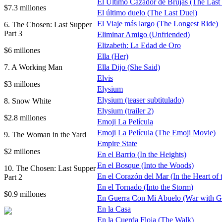
El Ultimo Cazador de Brujas (The Last
$7.3 millones
El último duelo (The Last Duel)
El Viaje más largo (The Longest Ride)
6. The Chosen: Last Supper
Part 3
Eliminar Amigo (Unfriended)
Elizabeth: La Edad de Oro
$6 millones
Ella (Her)
7. A Working Man
Ella Dijo (She Said)
Elvis
$3 millones
Elysium
Elysium (teaser subtitulado)
8. Snow White
Elysium (trailer 2)
$2.8 millones
Emoji La Película
Emoji La Película (The Emoji Movie)
9. The Woman in the Yard
Empire State
$2 millones
En el Barrio (In the Heights)
En el Bosque (Into the Woods)
10. The Chosen: Last Supper
En el Corazón del Mar (In the Heart of 
Part 2
En el Tornado (Into the Storm)
$0.9 millones
En Guerra Con Mi Abuelo (War with G
En la Casa
En la Cuerda Floja (The Walk)