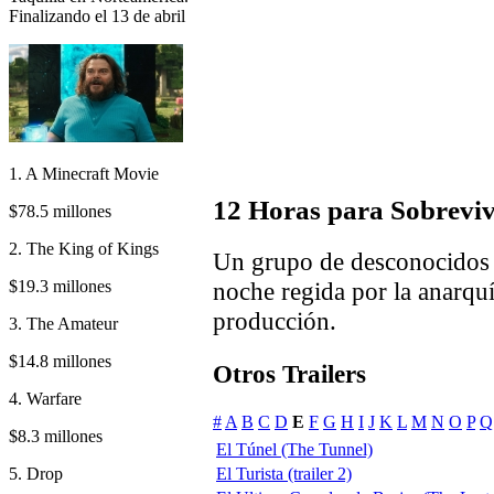
Finalizando el 13 de abril
1. A Minecraft Movie
12 Horas para Sobreviv
$78.5 millones
2. The King of Kings
Un grupo de desconocidos d
$19.3 millones
noche regida por la anarquí
producción.
3. The Amateur
$14.8 millones
Otros Trailers
4. Warfare
#
A
B
C
D
E
F
G
H
I
J
K
L
M
N
O
P
Q
$8.3 millones
El Túnel (The Tunnel)
5. Drop
El Turista (trailer 2)