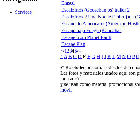
Erased
Escalofríos (Goosebumps) trailer 2
Services
Escalofrios 2 Una Noche Embrujada (
Escándalo Americano (American Hustle
Escape bajo Fuego (Kandahar)
Escape from Planet Earth
Escape Plan
«
‹
1
2
3
4
5
›
»
#
A
B
C
D
E
F
G
H
I
J
K
L
M
N
O
P
Q
© Boletodecine.com. Todos los derechos
Las fotos y materiales usados aquí son p
indicado)
y se usan como material promocional sol
móvil