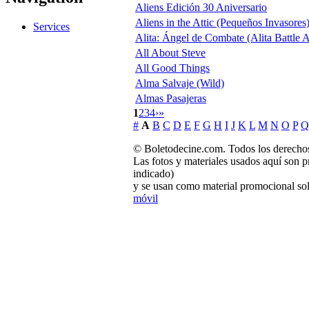
Aliens Edición 30 Aniversario
Aliens in the Attic (Pequeños Invasores
Services
Alita: Ángel de Combate (Alita Battle 
All About Steve
All Good Things
Alma Salvaje (Wild)
Almas Pasajeras
1
2
3
4
›
»
#
A
B
C
D
E
F
G
H
I
J
K
L
M
N
O
P
Q
© Boletodecine.com. Todos los derechos
Las fotos y materiales usados aquí son p
indicado)
y se usan como material promocional sol
móvil