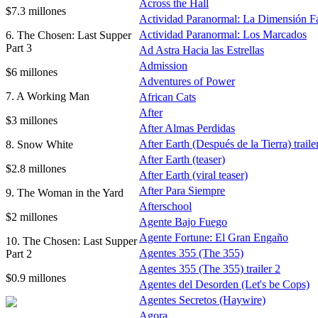
Across the Hall
$7.3 millones
Actividad Paranormal: La Dimensión F
Actividad Paranormal: Los Marcados
6. The Chosen: Last Supper
Part 3
Ad Astra Hacia las Estrellas
Admission
$6 millones
Adventures of Power
7. A Working Man
African Cats
After
$3 millones
After Almas Perdidas
After Earth (Después de la Tierra) traile
8. Snow White
After Earth (teaser)
$2.8 millones
After Earth (viral teaser)
After Para Siempre
9. The Woman in the Yard
Afterschool
$2 millones
Agente Bajo Fuego
Agente Fortune: El Gran Engaño
10. The Chosen: Last Supper
Agentes 355 (The 355)
Part 2
Agentes 355 (The 355) trailer 2
$0.9 millones
Agentes del Desorden (Let's be Cops)
Agentes Secretos (Haywire)
Agora