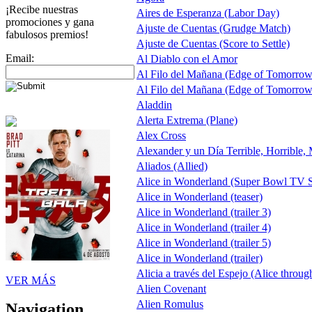
¡Recibe nuestras
Aires de Esperanza (Labor Day)
promociones y gana
Ajuste de Cuentas (Grudge Match)
fabulosos premios!
Ajuste de Cuentas (Score to Settle)
Email:
Al Diablo con el Amor
Al Filo del Mañana (Edge of Tomorrow
Al Filo del Mañana (Edge of Tomorrow
Aladdin
Alerta Extrema (Plane)
Alex Cross
Alexander y un Día Terrible, Horrible,
Aliados (Allied)
Alice in Wonderland (Super Bowl TV S
Alice in Wonderland (teaser)
Alice in Wonderland (trailer 3)
Alice in Wonderland (trailer 4)
Alice in Wonderland (trailer 5)
Alice in Wonderland (trailer)
Alicia a través del Espejo (Alice throug
VER MÁS
Alien Covenant
Alien Romulus
Navigation