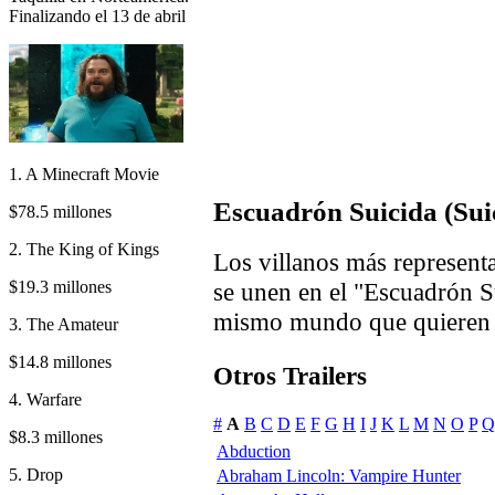
Finalizando el 13 de abril
1. A Minecraft Movie
Escuadrón Suicida (Suic
$78.5 millones
2. The King of Kings
Los villanos más represent
$19.3 millones
se unen en el "Escuadrón Su
mismo mundo que quieren d
3. The Amateur
$14.8 millones
Otros Trailers
4. Warfare
#
A
B
C
D
E
F
G
H
I
J
K
L
M
N
O
P
Q
$8.3 millones
Abduction
5. Drop
Abraham Lincoln: Vampire Hunter