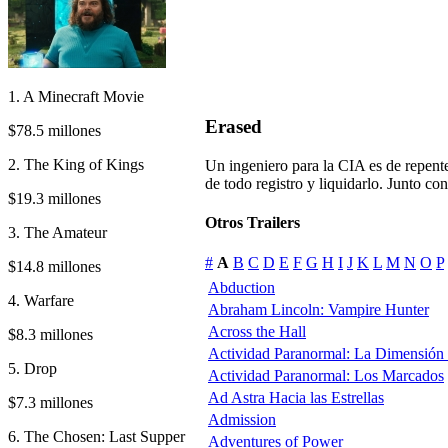
1. A Minecraft Movie
Erased
$78.5 millones
2. The King of Kings
Un ingeniero para la CIA es de repente
de todo registro y liquidarlo. Junto co
$19.3 millones
Otros Trailers
3. The Amateur
#
A
B
C
D
E
F
G
H
I
J
K
L
M
N
O
P
$14.8 millones
Abduction
4. Warfare
Abraham Lincoln: Vampire Hunter
Across the Hall
$8.3 millones
Actividad Paranormal: La Dimensión
5. Drop
Actividad Paranormal: Los Marcados
Ad Astra Hacia las Estrellas
$7.3 millones
Admission
6. The Chosen: Last Supper
Adventures of Power