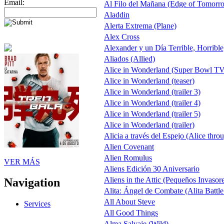
Email:
Al Filo del Mañana (Edge of Tomorr
Aladdin
Alerta Extrema (Plane)
Alex Cross
Alexander y un Día Terrible, Horribl
Aliados (Allied)
Alice in Wonderland (Super Bowl TV
Alice in Wonderland (teaser)
Alice in Wonderland (trailer 3)
Alice in Wonderland (trailer 4)
Alice in Wonderland (trailer 5)
Alice in Wonderland (trailer)
Alicia a través del Espejo (Alice thro
Alien Covenant
Alien Romulus
VER MÁS
Aliens Edición 30 Aniversario
Aliens in the Attic (Pequeños Invasor
Navigation
Alita: Ángel de Combate (Alita Battl
All About Steve
Services
All Good Things
Alma Salvaje (Wild)