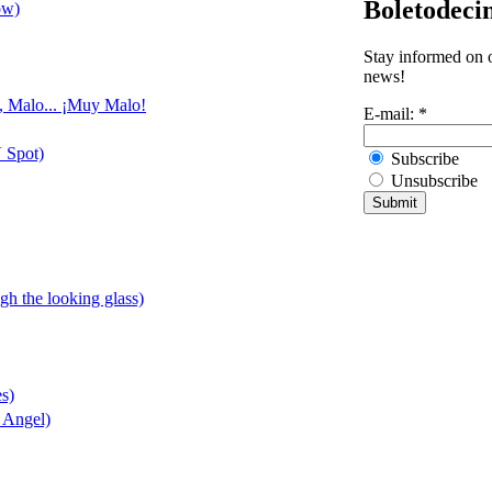
Boletodeci
ow)
Stay informed on o
news!
e, Malo... ¡Muy Malo!
E-mail:
*
 Spot)
Subscribe
Unsubscribe
ugh the looking glass)
es)
e Angel)