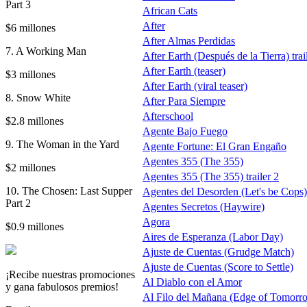
Part 3
African Cats
After
$6 millones
After Almas Perdidas
7. A Working Man
After Earth (Después de la Tierra) trai
After Earth (teaser)
$3 millones
After Earth (viral teaser)
8. Snow White
After Para Siempre
Afterschool
$2.8 millones
Agente Bajo Fuego
9. The Woman in the Yard
Agente Fortune: El Gran Engaño
Agentes 355 (The 355)
$2 millones
Agentes 355 (The 355) trailer 2
10. The Chosen: Last Supper
Agentes del Desorden (Let's be Cops)
Part 2
Agentes Secretos (Haywire)
Agora
$0.9 millones
Aires de Esperanza (Labor Day)
Ajuste de Cuentas (Grudge Match)
Ajuste de Cuentas (Score to Settle)
¡Recibe nuestras promociones
Al Diablo con el Amor
y gana fabulosos premios!
Al Filo del Mañana (Edge of Tomorr