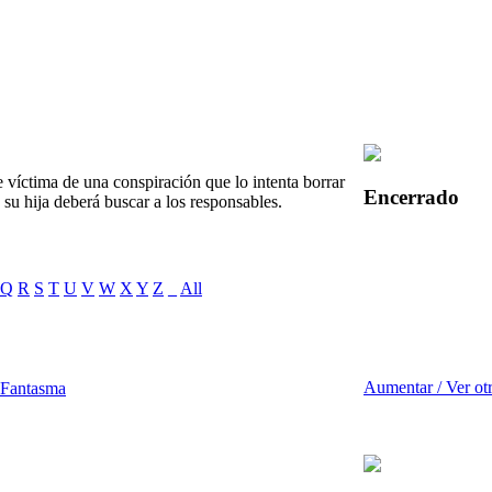
 víctima de una conspiración que lo intenta borrar
Encerrado
n su hija deberá buscar a los responsables.
Q
R
S
T
U
V
W
X
Y
Z
_
All
Aumentar / Ver ot
 Fantasma