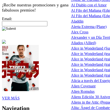
¡Recibe nuestras promociones y gana
Al Diablo con el Amor
fabulosos premios!
Al Filo del Mañana (Ed
Al Filo del Mañana (Ed
Email:
Aladdin
Alerta Extrema (Plane)
Alex Cross
Alexander y un Día Terri
Aliados (Allied)
Alice in Wonderland (S
Alice in Wonderland (tea
Alice in Wonderland (trai
Alice in Wonderland (trai
Alice in Wonderland (trai
Alice in Wonderland (trai
Alicia a través del Espej
Alien Covenant
Alien Romulus
Aliens Edición 30 Aniver
VER MÁS
Aliens in the Attic (Pequ
Navigation
Alita: Ángel de Combate 