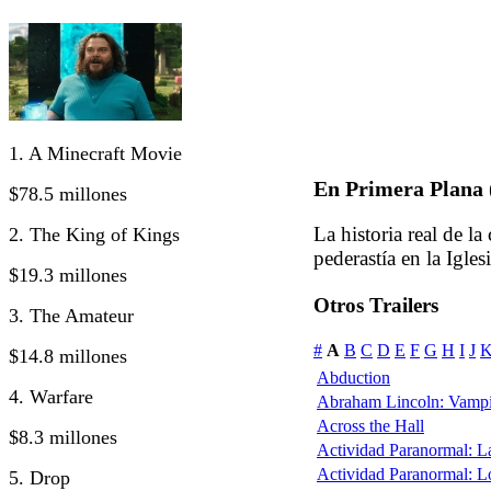
1. A Minecraft Movie
En Primera Plana 
$78.5 millones
La historia real de l
2. The King of Kings
pederastía en la Igle
$19.3 millones
Otros Trailers
3. The Amateur
#
A
B
C
D
E
F
G
H
I
J
$14.8 millones
Abduction
4. Warfare
Abraham Lincoln: Vampi
Across the Hall
$8.3 millones
Actividad Paranormal: 
Actividad Paranormal: 
5. Drop