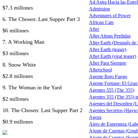
Ad Astra Hacia las Estrel
$7.3 millones
Admission
Adventures of Power
6. The Chosen: Last Supper Part 3
African Cats
After
$6 millones
After Almas Perdidas
7. A Working Man
After Earth (Después de la
After Earth (teaser)
$3 millones
After Earth (viral teaser)
After Para Siempre
8. Snow White
Afterschool
$2.8 millones
Agente Bajo Fuego
Agente Fortune: El Gra
9. The Woman in the Yard
Agentes 355 (The 355)
Agentes 355 (The 355) tr
$2 millones
Agentes del Desorden (L
10. The Chosen: Last Supper Part 2
Agentes Secretos (Haywi
Agora
$0.9 millones
Aires de Esperanza (Lab
Ajuste de Cuentas (Grud
Ajuste de Cuentas (Score 