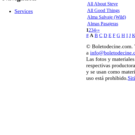
All About Steve
All Good Things
Services
Alma Salvaje (Wild)
Almas Pasajeras
1
2
3
4
›
»
#
A
B
C
D
E
F
G
H
I
J
© Boletodecine.com. T
a
info@boletodecine
Las fotos y materiale
respectivas productora
y se usan como materi
uso está prohibido.
Sit