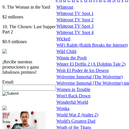
9. The Woman in the Yard
Whiteout
Whiteout TV Spot 1
$2 millones
Whiteout TV Spot 2
Whiteout TV Spot 3
10. The Chosen: Last Supper
Part 2
Whiteout TV Spot 4
Wicked
$0.9 millones
WiFi Ralph (Ralph Breaks the Internet)
Wild Child
Winnie the Pooh
¡Recibe nuestras
Winter El Delfín 2 (A Dolphin Tale 2)
promociones y gana
Wish El Poder de los Deseos
fabulosos premios!
Wolverine Inmortal (The Wolverine)
Email:
Wolverine Inmortal (The Wolverine) inter
Women in Trouble
Won't Back Down
Wonderful World
Wonka
World War Z (trailer 2)
World's Greatest Dad
Wrath of the Titans