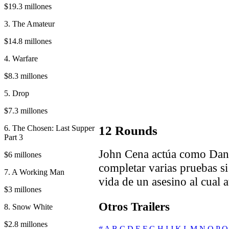
$19.3 millones
3. The Amateur
$14.8 millones
4. Warfare
$8.3 millones
5. Drop
$7.3 millones
6. The Chosen: Last Supper
12 Rounds
Part 3
John Cena actúa como Dann
$6 millones
completar varias pruebas si
7. A Working Man
vida de un asesino al cual 
$3 millones
Otros Trailers
8. Snow White
$2.8 millones
#
A
B
C
D
E
F
G
H
I
J
K
L
M
N
O
P
Q