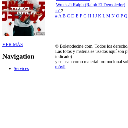
Wreck-It Ralph (Ralph El Demoledor)
«
‹
1
2
#
A
B
C
D
E
F
G
H
I
J
K
L
M
N
O
P
Q
VER MÁS
© Boletodecine.com. Todos los derechos
Las fotos y materiales usados aquí son p
Navigation
indicado)
y se usan como material promocional sol
móvil
Services