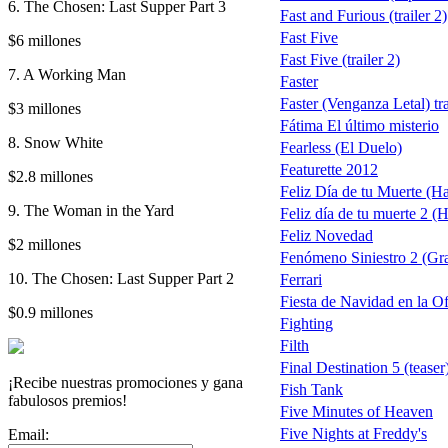
6. The Chosen: Last Supper Part 3
Fast and Furious (trailer 2)
Fast Five
$6 millones
Fast Five (trailer 2)
7. A Working Man
Faster
Faster (Venganza Letal) tra
$3 millones
Fátima El último misterio
8. Snow White
Fearless (El Duelo)
Featurette 2012
$2.8 millones
Feliz Día de tu Muerte (
9. The Woman in the Yard
Feliz día de tu muerte 2 
Feliz Novedad
$2 millones
Fenómeno Siniestro 2 (Gr
10. The Chosen: Last Supper Part 2
Ferrari
Fiesta de Navidad en la Of
$0.9 millones
Fighting
Filth
Final Destination 5 (teaser
¡Recibe nuestras promociones y gana
Fish Tank
fabulosos premios!
Five Minutes of Heaven
Five Nights at Freddy's
Email: