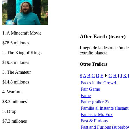
1. A Minecraft Movie
After Earth (teaser)
$78.5 millones
Luego de la destrucción de 
2. The King of Kings
extraño planeta.
$19.3 millones
Otros Trailers
3. The Amateur
#
A
B
C
D
E
F
G
H
I
J
K
$14.8 millones
Faces in the Crowd
Fair Game
4. Warfare
Fame
$8.3 millones
Fame (trailer 2)
Familia al Instante (Instan
5. Drop
Fantastic Mr. Fox
Fast & Furious
$7.3 millones
Fast and Furious (superbo