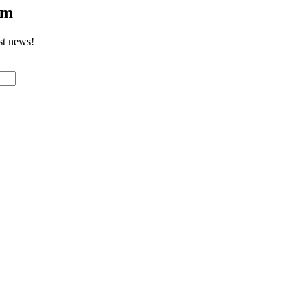
om
st news!