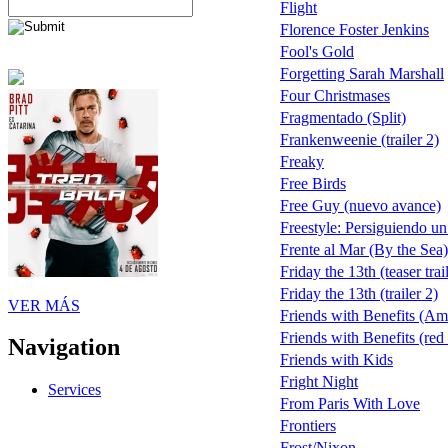
Flight
Florence Foster Jenkins
Fool's Gold
Forgetting Sarah Marshall
Four Christmases
Fragmentado (Split)
Frankenweenie (trailer 2)
Freaky
Free Birds
Free Guy (nuevo avance)
Freestyle: Persiguiendo u
Frente al Mar (By the Sea)
Friday the 13th (teaser trai
Friday the 13th (trailer 2)
VER MÁS
Friends with Benefits (Am
Friends with Benefits (red 
Navigation
Friends with Kids
Fright Night
Services
From Paris With Love
Frontiers
Frost/Nixon