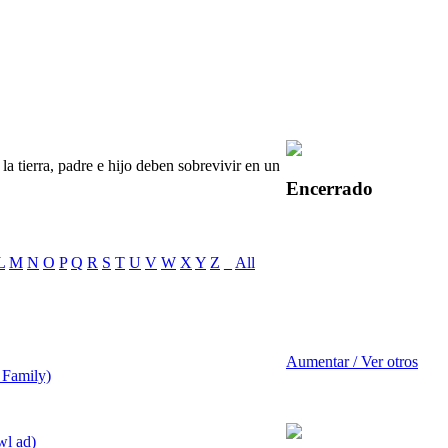
la tierra, padre e hijo deben sobrevivir en un
Encerrado
L
M
N
O
P
Q
R
S
T
U
V
W
X
Y
Z
_
All
Aumentar / Ver otros
t Family)
wl ad)