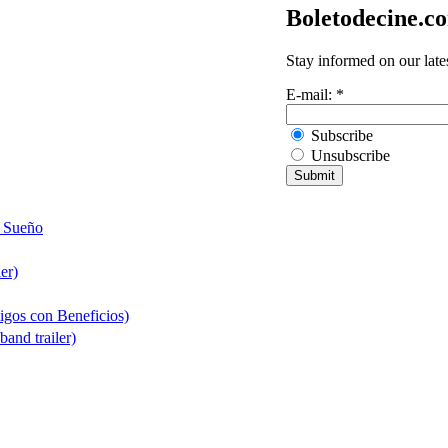
Boletodecine.c
Stay informed on our late
E-mail:
*
Subscribe
Unsubscribe
n Sueño
ler)
igos con Beneficios)
band trailer)