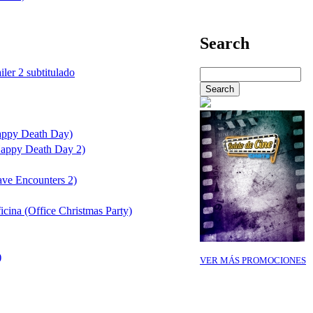
Search
iler 2 subtitulado
Happy Death Day)
(Happy Death Day 2)
ave Encounters 2)
icina (Office Christmas Party)
)
VER MÁS PROMOCIONES