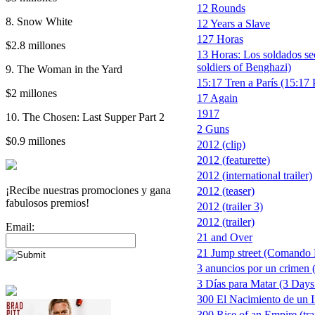
12 Rounds
8. Snow White
12 Years a Slave
127 Horas
$2.8 millones
13 Horas: Los soldados se
soldiers of Benghazi)
9. The Woman in the Yard
15:17 Tren a París (15:17 
$2 millones
17 Again
1917
10. The Chosen: Last Supper Part 2
2 Guns
$0.9 millones
2012 (clip)
2012 (featurette)
2012 (international trailer)
¡Recibe nuestras promociones y gana
2012 (teaser)
fabulosos premios!
2012 (trailer 3)
2012 (trailer)
Email:
21 and Over
21 Jump street (Comando 
3 anuncios por un crimen 
3 Días para Matar (3 Days 
300 El Nacimiento de un 
300 Rise of an Empire (trai