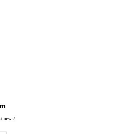
om
st news!