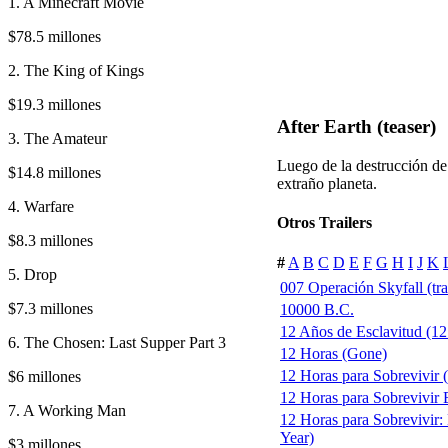
1. A Minecraft Movie
$78.5 millones
2. The King of Kings
$19.3 millones
After Earth (teaser)
3. The Amateur
Luego de la destrucción de 
$14.8 millones
extraño planeta.
4. Warfare
Otros Trailers
$8.3 millones
#
A
B
C
D
E
F
G
H
I
J
K
5. Drop
007 Operación Skyfall (trai
$7.3 millones
10000 B.C.
12 Años de Esclavitud (12 
6. The Chosen: Last Supper Part 3
12 Horas (Gone)
12 Horas para Sobrevivir
$6 millones
12 Horas para Sobrevivir E
7. A Working Man
12 Horas para Sobrevivir:
Year)
$3 millones