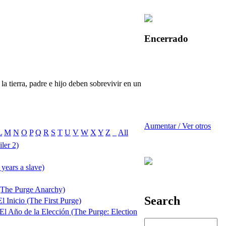
Encerrado
la tierra, padre e hijo deben sobrevivir en un
Aumentar / Ver otros
L
M
N
O
P
Q
R
S
T
U
V
W
X
Y
Z
_
All
ler 2)
years a slave)
 (The Purge Anarchy)
Search
l Inicio (The First Purge)
 El Año de la Elección (The Purge: Election