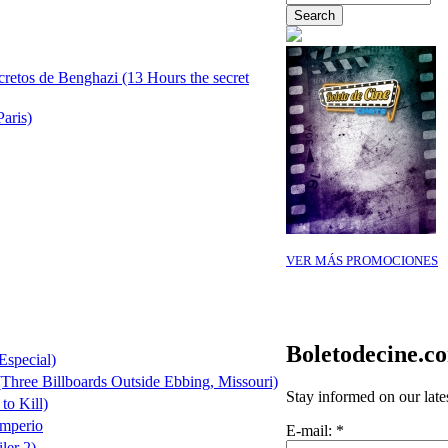
cretos de Benghazi (13 Hours the secret
Paris)
VER MÁS PROMOCIONES
Boletodecine.c
Especial)
(Three Billboards Outside Ebbing, Missouri)
Stay informed on our late
to Kill)
Imperio
E-mail:
*
ler 2)