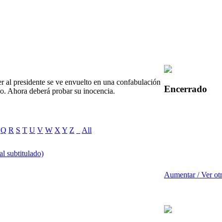
 al presidente se ve envuelto en una confabulación
Encerrado
do. Ahora deberá probar su inocencia.
Q
R
S
T
U
V
W
X
Y
Z
_
All
al subtitulado)
Aumentar / Ver ot