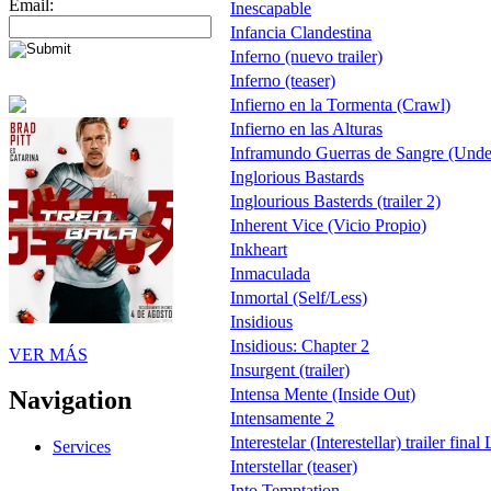
Email:
Inescapable
Infancia Clandestina
Inferno (nuevo trailer)
Inferno (teaser)
Infierno en la Tormenta (Crawl)
Infierno en las Alturas
Inframundo Guerras de Sangre (Und
Inglorious Bastards
Inglourious Basterds (trailer 2)
Inherent Vice (Vicio Propio)
Inkheart
Inmaculada
Inmortal (Self/Less)
Insidious
Insidious: Chapter 2
VER MÁS
Insurgent (trailer)
Intensa Mente (Inside Out)
Navigation
Intensamente 2
Interestelar (Interestellar) trailer fina
Services
Interstellar (teaser)
Into Temptation