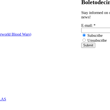
Boletodeci
Stay informed on o
news!
E-mail:
*
erworld Blood Wars)
Subscribe
Unsubscribe
l LAS