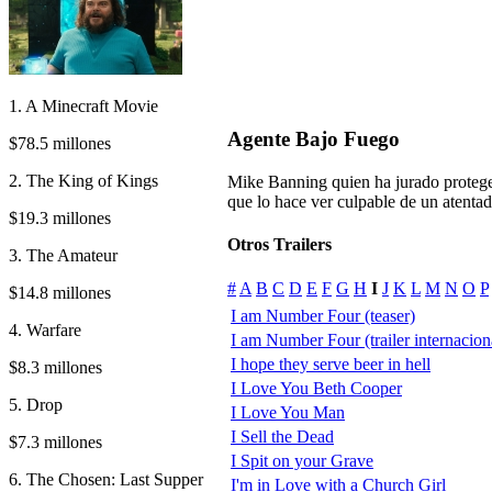
1. A Minecraft Movie
Agente Bajo Fuego
$78.5 millones
2. The King of Kings
Mike Banning quien ha jurado proteger
que lo hace ver culpable de un atenta
$19.3 millones
Otros Trailers
3. The Amateur
#
A
B
C
D
E
F
G
H
I
J
K
L
M
N
O
P
$14.8 millones
I am Number Four (teaser)
4. Warfare
I am Number Four (trailer internacion
I hope they serve beer in hell
$8.3 millones
I Love You Beth Cooper
5. Drop
I Love You Man
I Sell the Dead
$7.3 millones
I Spit on your Grave
6. The Chosen: Last Supper
I'm in Love with a Church Girl