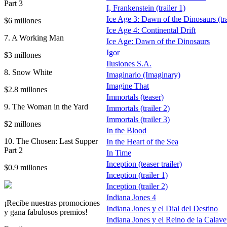
Part 3
I, Frankenstein (trailer 1)
Ice Age 3: Dawn of the Dinosaurs (tra
$6 millones
Ice Age 4: Continental Drift
7. A Working Man
Ice Age: Dawn of the Dinosaurs
Igor
$3 millones
Ilusiones S.A.
8. Snow White
Imaginario (Imaginary)
Imagine That
$2.8 millones
Immortals (teaser)
9. The Woman in the Yard
Immortals (trailer 2)
Immortals (trailer 3)
$2 millones
In the Blood
10. The Chosen: Last Supper
In the Heart of the Sea
Part 2
In Time
Inception (teaser trailer)
$0.9 millones
Inception (trailer 1)
Inception (trailer 2)
Indiana Jones 4
¡Recibe nuestras promociones
Indiana Jones y el Dial del Destino
y gana fabulosos premios!
Indiana Jones y el Reino de la Calavera