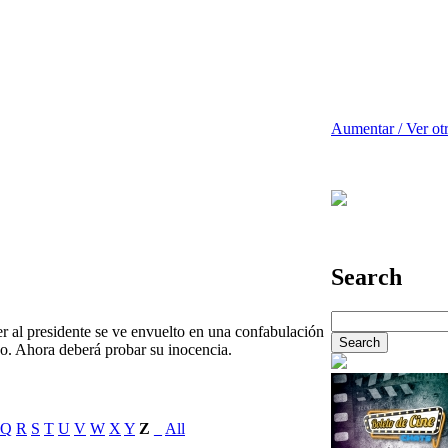
Aumentar / Ver ot
Search
 al presidente se ve envuelto en una confabulación
do. Ahora deberá probar su inocencia.
Q
R
S
T
U
V
W
X
Y
Z
_
All