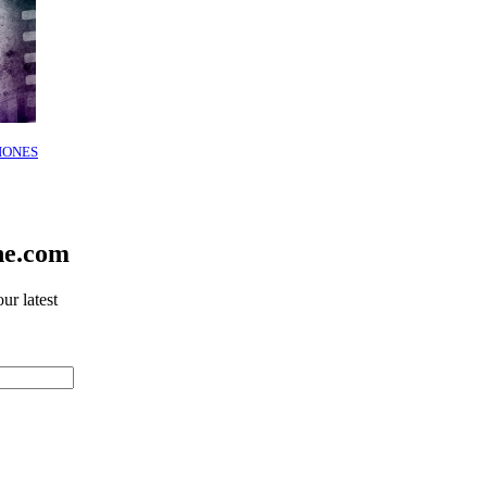
IONES
ne.com
ur latest