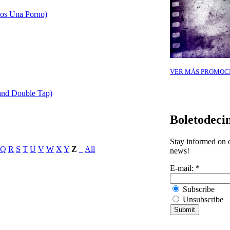
os Una Porno)
VER MÁS PROMOC
and Double Tap)
Boletodeci
Stay informed on o
Q
R
S
T
U
V
W
X
Y
Z
_
All
news!
E-mail:
*
Subscribe
Unsubscribe