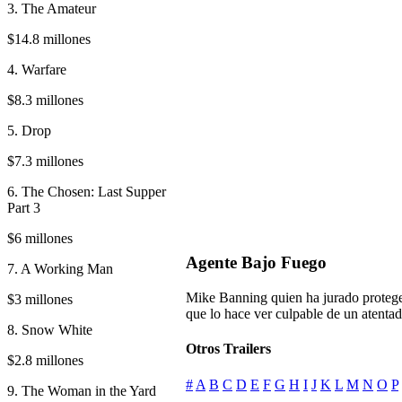
3. The Amateur
$14.8 millones
4. Warfare
$8.3 millones
5. Drop
$7.3 millones
6. The Chosen: Last Supper
Part 3
$6 millones
Agente Bajo Fuego
7. A Working Man
Mike Banning quien ha jurado proteger
$3 millones
que lo hace ver culpable de un atenta
8. Snow White
Otros Trailers
$2.8 millones
#
A
B
C
D
E
F
G
H
I
J
K
L
M
N
O
P
9. The Woman in the Yard