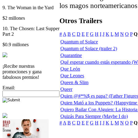
los magos norteamericanos 
9. The Woman in the Yard
$2 millones
Otros Trailers
10. The Chosen: Last Supper
Part 2
#
A
B
C
D
E
F
G
H
I
J
K
L
M
N
O
P
Q
Quantum of Solace
$0.9 millones
Quantum of Solace (trailer 2)
Quarantine
Qué esperar cuando estás esperando (W
¡Recibe nuestras
Que León
promociones y gana
Que Leones
fabulosos premios!
Queen & Slim
Email:
Queer
Quien @#*%$ es papa? (Father Figures
Quien Mató a los Puppets? (Happytime
Quiero Bailar Con Alguien: La Histori
Quizás Para Siempre (Maybe I do)
#
A
B
C
D
E
F
G
H
I
J
K
L
M
N
O
P
Q