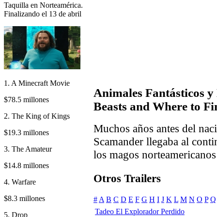
Taquilla en Norteamérica.
Finalizando el 13 de abril
1. A Minecraft Movie
Animales Fantásticos y
$78.5 millones
Beasts and Where to F
2. The King of Kings
Muchos años antes del nac
$19.3 millones
Scamander llegaba al conti
3. The Amateur
los magos norteamericanos 
$14.8 millones
Otros Trailers
4. Warfare
$8.3 millones
#
A
B
C
D
E
F
G
H
I
J
K
L
M
N
O
P
Q
Tadeo El Explorador Perdido
5. Drop