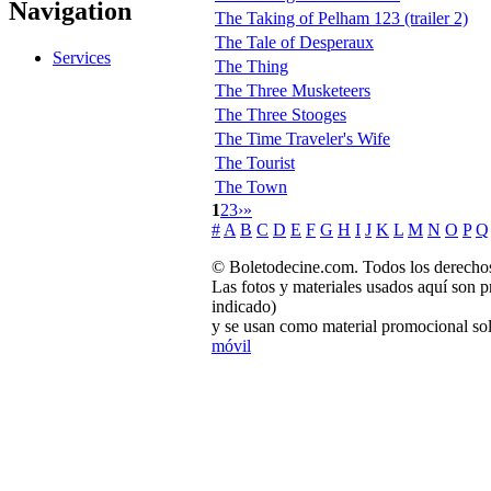
Navigation
The Taking of Pelham 123 (trailer 2)
The Tale of Desperaux
Services
The Thing
The Three Musketeers
The Three Stooges
The Time Traveler's Wife
The Tourist
The Town
1
2
3
›
»
#
A
B
C
D
E
F
G
H
I
J
K
L
M
N
O
P
Q
© Boletodecine.com. Todos los derechos
Las fotos y materiales usados aquí son p
indicado)
y se usan como material promocional sol
móvil