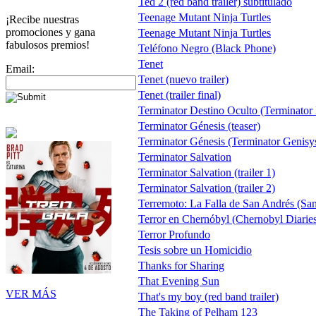
Ted 2 (red band trailer) subtitulado
Teenage Mutant Ninja Turtles
¡Recibe nuestras
promociones y gana
Teenage Mutant Ninja Turtles
fabulosos premios!
Teléfono Negro (Black Phone)
Tenet
Email:
Tenet (nuevo trailer)
Tenet (trailer final)
Terminator Destino Oculto (Terminator
Terminator Génesis (teaser)
Terminator Génesis (Terminator Genisys)
Terminator Salvation
Terminator Salvation (trailer 1)
Terminator Salvation (trailer 2)
Terremoto: La Falla de San Andrés (Sa
Terror en Chernóbyl (Chernobyl Diarie
Terror Profundo
Tesis sobre un Homicidio
Thanks for Sharing
That Evening Sun
VER MÁS
That's my boy (red band trailer)
The Taking of Pelham 123