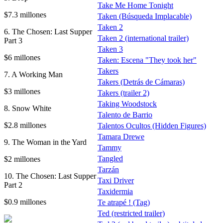
Take Me Home Tonight
$7.3 millones
Taken (Búsqueda Implacable)
Taken 2
6. The Chosen: Last Supper
Taken 2 (international trailer)
Part 3
Taken 3
$6 millones
Taken: Escena "They took her"
Takers
7. A Working Man
Takers (Detrás de Cámaras)
$3 millones
Takers (trailer 2)
Taking Woodstock
8. Snow White
Talento de Barrio
$2.8 millones
Talentos Ocultos (Hidden Figures)
Tamara Drewe
9. The Woman in the Yard
Tammy
Tangled
$2 millones
Tarzán
10. The Chosen: Last Supper
Taxi Driver
Part 2
Taxidermia
$0.9 millones
Te atrapé ! (Tag)
Ted (restricted trailer)