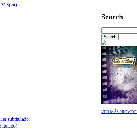
(TV Spot)
Search
VER MÁS PROMOC
ler subtitulado)
btitulado)