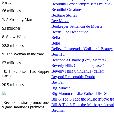
Part 3
Beautiful Boy: Siempre serás mi hijo 
Beautiful Creatures
$6 millones
Bedtime Stories
7. A Working Man
Bee Movie
Beekeeper Sentencia de Muerte
$3 millones
Beetlejuice Beetlejuice
8. Snow White
Bella
Belle
$2.8 millones
Belleza Inesperada (Collateral Beauty)
9. The Woman in the Yard
Ben-Hur
Besando a Charlie (Gray Matters)
$2 millones
Beverly Hills Chihuahua (teaser)
Beverly Hills Chihuahua (trailer)
10. The Chosen: Last Supper
Part 2
Beyond Reasonable Doubt
Big Fan
$0.9 millones
Big Miracle
Big Mommas: Like Father, Like Son
Bill & Ted 3 Face the Music (nuevo trai
¡Recibe nuestras promociones
Bill & Ted 3 Face the Music (trailer su
y gana fabulosos premios!
Birdman