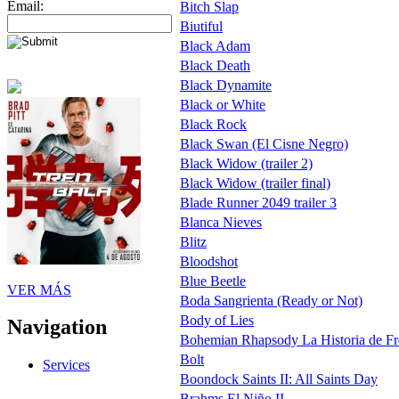
Email:
Bitch Slap
Biutiful
Black Adam
Black Death
Black Dynamite
Black or White
Black Rock
Black Swan (El Cisne Negro)
Black Widow (trailer 2)
Black Widow (trailer final)
Blade Runner 2049 trailer 3
Blanca Nieves
Blitz
Bloodshot
Blue Beetle
VER MÁS
Boda Sangrienta (Ready or Not)
Body of Lies
Navigation
Bohemian Rhapsody La Historia de Fre
Bolt
Services
Boondock Saints II: All Saints Day
Brahms El Niño II