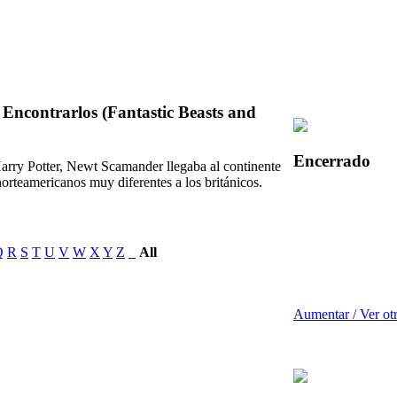
Encontrarlos (Fantastic Beasts and
Encerrado
arry Potter, Newt Scamander llegaba al continente
orteamericanos muy diferentes a los británicos.
Q
R
S
T
U
V
W
X
Y
Z
_
All
Aumentar / Ver ot