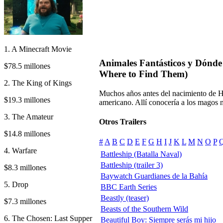
1. A Minecraft Movie
Animales Fantásticos y Dónde 
$78.5 millones
Where to Find Them)
2. The King of Kings
Muchos años antes del nacimiento de H
$19.3 millones
americano. Allí conocería a los magos n
3. The Amateur
Otros Trailers
$14.8 millones
#
A
B
C
D
E
F
G
H
I
J
K
L
M
N
O
P
4. Warfare
Battleship (Batalla Naval)
Battleship (trailer 3)
$8.3 millones
Baywatch Guardianes de la Bahía
5. Drop
BBC Earth Series
Beastly (teaser)
$7.3 millones
Beasts of the Southern Wild
6. The Chosen: Last Supper
Beautiful Boy: Siempre serás mi hijo